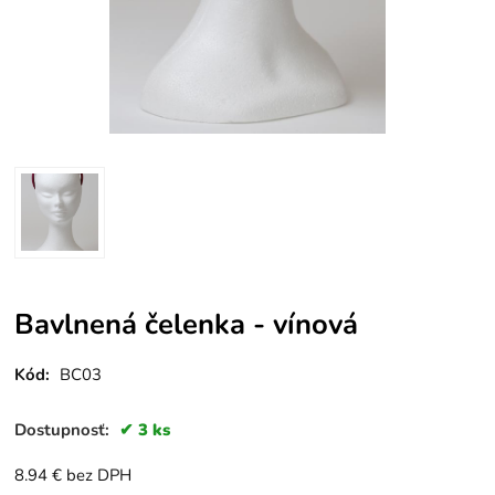
Bavlnená čelenka - vínová
Kód:
BC03
Dostupnosť:
3 ks
8.94
€
bez DPH