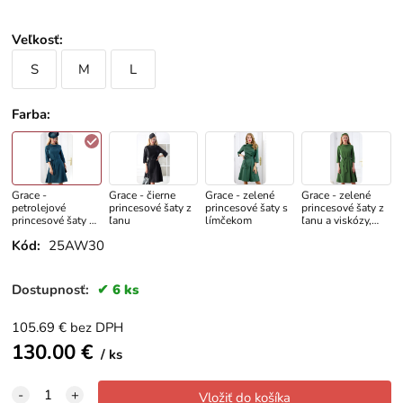
Veľkosť
:
S
M
L
Farba
:
Grace -
Grace - čierne
Grace - zelené
Grace - zelené
petrolejové
princesové šaty z
princesové šaty s
princesové šaty z
princesové šaty z
ľanu
límčekom
ľanu a viskózy,
ľanu
veľkosť L
Kód:
25AW30
Dostupnosť:
6 ks
105.69
€
bez DPH
130.00
€
ks