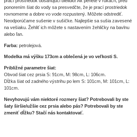
prací prostriedok obsahujúci bielidlo! Ak periete v rukách, pred
ponorením šiat do vody sa presvedčte, že je prací prostriedok
rovnomerne a dobre vo vode rozpustený. Môžete odstrediť.
Neodporúčame sušenie v sušičke. Najlepšie sa sušia zavesené
na vešiaku. Žehliť ich môžete s nastavením žehličky na bavlnu
alebo ľan.
Farba:
petrolejová.
Modelka má výšku 173cm a oblečená je vo veľkosti S.
Približné parametre šiat:
Obvod šiat cez prsia S: 91cm, M: 98cm, L: 106cm.
Dĺžka šiat od zadného výstrihu po lem S: 101cm, M: 101cm, L:
101cm.
Nevyhovujú vám niektoré rozmery šiat? Potrebovali by ste
šaty širšie/užšie cez prsia alebo pás? Potrebovali by ste
zmeniť dĺžku? Stačí nás kontaktovať.