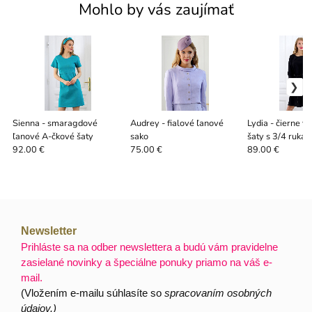
Mohlo by vás zaujímať
Sienna - smaragdové
Audrey - fialové ľanové
Lydia - čierne v
ľanové A-čkové šaty
sako
šaty s 3/4 ruká
92.00 €
75.00 €
89.00 €
Newsletter
Prihláste sa na odber newslettera a budú vám pravidelne
zasielané novinky a špeciálne ponuky priamo na váš e-
mail.
(Vložením e-mailu súhlasíte so
spracovaním osobných
údajov.)