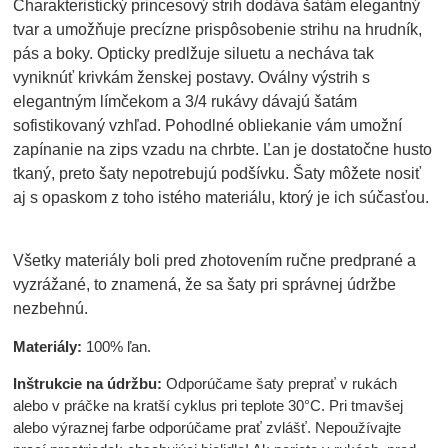
Charakteristický princesový strih dodáva šatám elegantný
tvar a umožňuje precízne prispôsobenie strihu na hrudník,
pás a boky. Opticky predlžuje siluetu a necháva tak
vyniknúť krivkám ženskej postavy. Oválny výstrih s
elegantným límčekom a 3/4 rukávy dávajú šatám
sofistikovaný vzhľad. Pohodlné obliekanie vám umožní
zapínanie na zips vzadu na chrbte. Ľan je dostatočne husto
tkaný, preto šaty nepotrebujú podšívku. Šaty môžete nosiť
aj s opaskom z toho istého materiálu, ktorý je ich súčasťou.
Všetky materiály boli pred zhotovením ručne predprané a
vyzrážané, to znamená, že sa šaty pri správnej údržbe
nezbehnú.
Materiály:
100% ľan.
Inštrukcie na údržbu:
Odporúčame šaty preprať v rukách
alebo v práčke na kratší cyklus pri teplote 30°C. Pri tmavšej
alebo výraznej farbe odporúčame prať zvlášť. Nepoužívajte