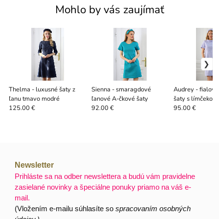
Mohlo by vás zaujímať
Thelma - luxusné šaty z
Sienna - smaragdové
Audrey - fialov
ľanu tmavo modré
ľanové A-čkové šaty
šaty s límčekom
125.00 €
92.00 €
95.00 €
Newsletter
Prihláste sa na odber newslettera a budú vám pravidelne
zasielané novinky a špeciálne ponuky priamo na váš e-
mail.
(Vložením e-mailu súhlasíte so
spracovaním osobných