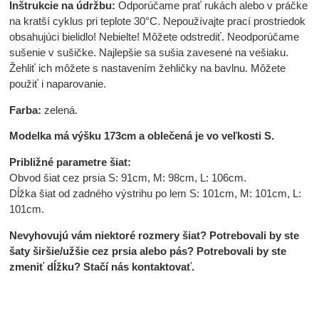
Inštrukcie na údržbu:
Odporúčame prať rukách alebo v práčke
na kratší cyklus pri teplote 30°C. Nepoužívajte prací prostriedok
obsahujúci bielidlo! Nebielte! Môžete odstrediť. Neodporúčame
sušenie v sušičke. Najlepšie sa sušia zavesené na vešiaku.
Žehliť ich môžete s nastavením žehličky na bavlnu. Môžete
použiť i naparovanie.
Farba:
zelená.
Modelka má výšku 173cm a oblečená je vo veľkosti S.
Približné parametre šiat:
Obvod šiat cez prsia S: 91cm, M: 98cm, L: 106cm.
Dĺžka šiat od zadného výstrihu po lem S: 101cm, M: 101cm, L:
101cm.
Nevyhovujú vám niektoré rozmery šiat? Potrebovali by ste
šaty širšie/užšie cez prsia alebo pás? Potrebovali by ste
zmeniť dĺžku? Stačí nás kontaktovať.