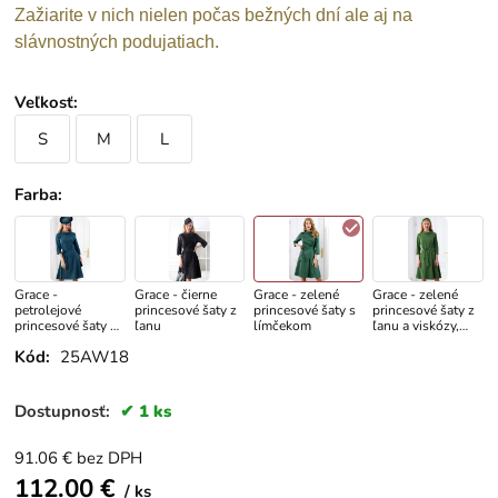
Zažiarite v nich nielen počas bežných dní ale aj na
slávnostných podujatiach.
Veľkosť
:
S
M
L
Farba
:
Grace -
Grace - čierne
Grace - zelené
Grace - zelené
petrolejové
princesové šaty z
princesové šaty s
princesové šaty z
princesové šaty z
ľanu
límčekom
ľanu a viskózy,
ľanu
veľkosť L
Kód:
25AW18
Dostupnosť:
1 ks
91.06
€
bez DPH
112.00
€
ks