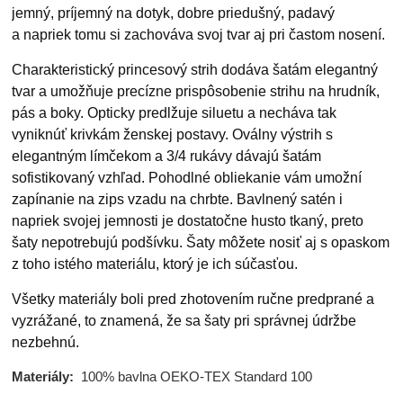
jemný, príjemný na dotyk, dobre priedušný, padavý
a napriek tomu si zachováva svoj tvar aj pri častom nosení.
Charakteristický princesový strih dodáva šatám elegantný
tvar a umožňuje precízne prispôsobenie strihu na hrudník,
pás a boky. Opticky predlžuje siluetu a necháva tak
vyniknúť krivkám ženskej postavy. Oválny výstrih s
elegantným límčekom a 3/4 rukávy dávajú šatám
sofistikovaný vzhľad. Pohodlné obliekanie vám umožní
zapínanie na zips vzadu na chrbte. Bavlnený satén i
napriek svojej jemnosti je dostatočne husto tkaný, preto
šaty nepotrebujú podšívku. Šaty môžete nosiť aj s opaskom
z toho istého materiálu, ktorý je ich súčasťou.
Všetky materiály boli pred zhotovením ručne predprané a
vyzrážané, to znamená, že sa šaty pri správnej údržbe
nezbehnú.
Materiály:
100% bavlna OEKO-TEX Standard 100