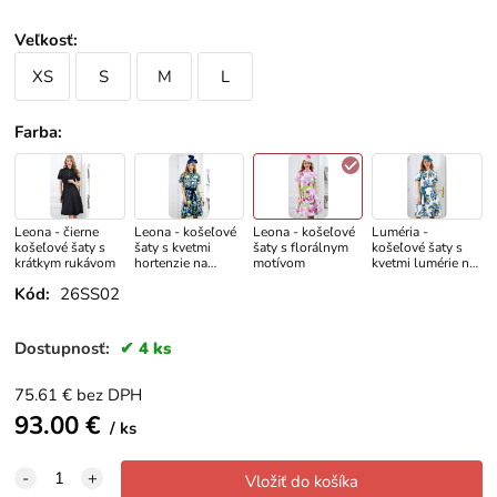
Veľkosť
:
XS
S
M
L
Farba
:
Leona - čierne
Leona - košeľové
Leona - košeľové
Luméria -
košeľové šaty s
šaty s kvetmi
šaty s florálnym
košeľové šaty s
krátkym rukávom
hortenzie na
motívom
kvetmi lumérie na
modrom podklade
bielom podklade,
Kód:
26SS02
autorská potlač
Dostupnosť:
4 ks
75.61
€
bez DPH
93.00
€
ks