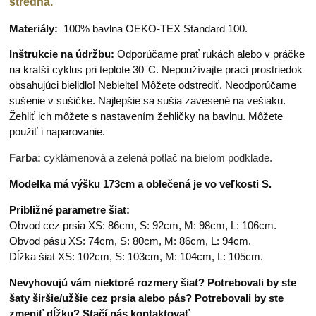
stredná
.
Materiály:
100% bavlna OEKO-TEX Standard 100.
Inštrukcie na údržbu:
Odporúčame prať rukách alebo v práčke
na kratší cyklus pri teplote 30°C. Nepoužívajte prací prostriedok
obsahujúci bielidlo! Nebielte! Môžete odstrediť. Neodporúčame
sušenie v sušičke. Najlepšie sa sušia zavesené na vešiaku.
Žehliť ich môžete s nastavením žehličky na bavlnu. Môžete
použiť i naparovanie.
Farba:
cyklámenová a zelená potlač na bielom podklade.
Modelka má výšku 173cm a oblečená je vo veľkosti S.
Približné parametre šiat:
Obvod cez prsia XS: 86cm, S: 92cm, M: 98cm, L: 106cm.
Obvod pásu XS: 74cm, S: 80cm, M: 86cm, L: 94cm.
Dĺžka šiat XS: 102cm, S: 103cm, M: 104cm, L: 105cm.
Nevyhovujú vám niektoré rozmery šiat? Potrebovali by ste
šaty širšie/užšie cez prsia alebo pás? Potrebovali by ste
zmeniť dĺžku? Stačí nás kontaktovať.