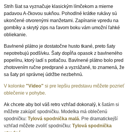
Strih šiat sa vyznačuje klasickým límčekom a mierne
padavou A-čkovou sukňou. Pohodlné krátke rukávy sú
ukončené otvorenými manžetami. Zapínanie vpredu na
gombíky a skrytý zips na ľavom boku vám umožní ľahké
obliekanie.
Bavlnené plátno je dostatočne husto tkané, preto šaty
nepotrebujú podšívku. Šaty dopĺňa opasok z bavlneného
popelínu, ktorý ladí s potlačou. Bavlnené plátno bolo pred
zhotovením ručne predprané a vyzrážané, to znamená, že
sa šaty pri správnej údržbe nezbehnú.
V kolonke
"Video"
si pre lepšiu predstavu môžete pozrieť
oblečenie v pohybe.
Ak chcete aby bol váš retro vzhľad dokonalý, k
šatám si
môžete zakúpiť spodničku. Modelka má oblečenú
spodničku:
Tylová spodnička malá.
Pre
dramatickejší
vzhľad môžete zvoliť spodničku:
Tylová spodnička