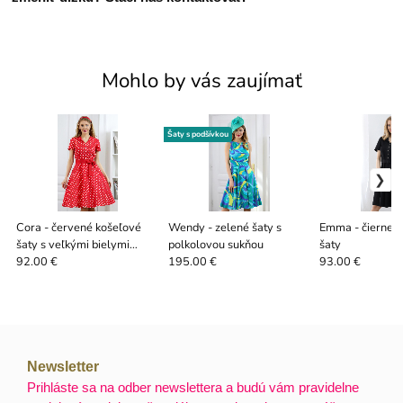
Mohlo by vás zaujímať
Šaty s podšívkou
Cora - červené košeľové
Wendy - zelené šaty s
Emma - čierne 
šaty s veľkými bielymi
polkolovou sukňou
šaty
bodkami
92.00 €
195.00 €
93.00 €
Newsletter
Prihláste sa na odber newslettera a budú vám pravidelne