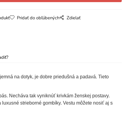
odukt
Pridať do obľúbených
Zdielať
adiť?
íjemná na dotyk, je dobre priedušná a padavá. Tieto
 pás. Necháva tak vyniknúť krivkám ženskej postavy.
 luxusné strieborné gombíky. Vestu môžete nosiť aj s