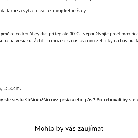
ki farbe a vytvoriť si tak dvojdielne šaty.
áčke na kratší cyklus pri teplote 30°C. Nepoužívajte prací prostriedo
ná na vešiaku. Žehliť ju môžete s nastavením žehličky na bavlnu. M
, L: 55cm.
ste vestu širšiu/užšiu cez prsia alebo pás? Potrebovali by ste 
Mohlo by vás zaujímať