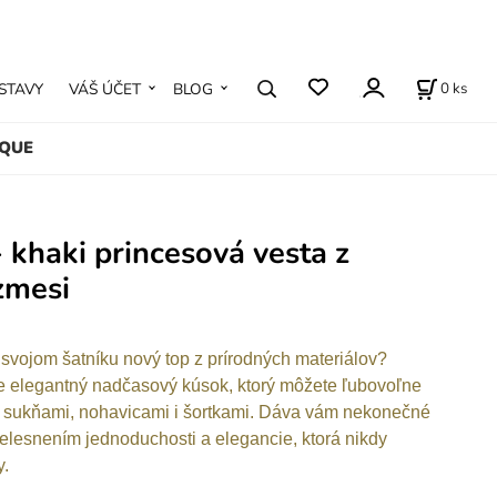
0
ks
STAVY
VÁŠ ÚČET
BLOG
IQUE
 khaki princesová vesta z
zmesi
v svojom šatníku nový top z prírodných materiálov?
e elegantný nadčasový kúsok, ktorý môžete ľubovoľne
 sukňami, nohavicami i šortkami. Dáva vám nekonečné
telesnením jednoduchosti a elegancie, ktorá nikdy
y.