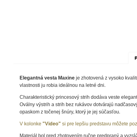
P
Elegantná vesta Maxine
je zhotovená z vysoko kvalit
vlastnosti ju robia ideálnou na letné dni.
Charakteristický princesový strih dodáva veste elegan
Oválny výstrih a strih bez rukávov dotvárajú nadčaso
opaskom z točenej šnúry, ktorý je jej súčasťou.
V kolonke
"Video"
si pre lepšiu predstavu môžete poz
Materiál bol pred zhotovením ručne predpraný a vyzrá