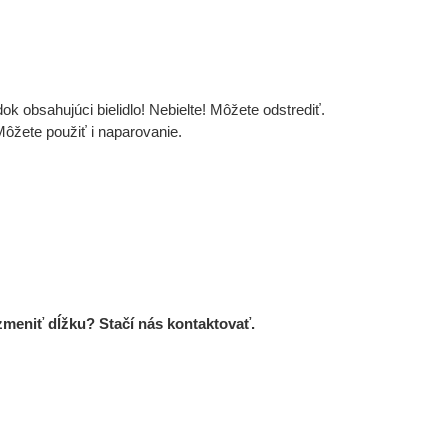
k obsahujúci bielidlo! Nebielte! Môžete odstrediť.
ôžete použiť i naparovanie.
zmeniť dĺžku? Stačí nás kontaktovať.