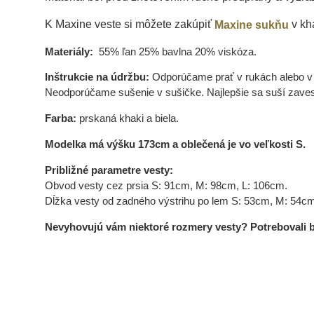
K Maxine veste si môžete zakúpiť
v kha
Maxine sukňu
Materiály:
55% ľan 25% bavlna 20% viskóza.
Inštrukcie na údržbu:
Odporúčame prať v rukách alebo v pr
Neodporúčame sušenie v sušičke. Najlepšie sa suší zavese
Farba:
prskaná khaki a biela.
Modelka má výšku 173cm a oblečená je vo veľkosti S.
Približné parametre vesty:
Obvod vesty cez prsia S: 91cm, M: 98cm, L: 106cm.
Dĺžka vesty od zadného výstrihu po lem S: 53cm, M: 54cm
Nevyhovujú vám niektoré rozmery vesty? Potrebovali by 