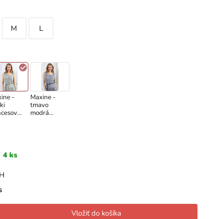
M
L
ine -
Maxine -
ki
tmavo
ncesová
modrá
ta z
princesová
ovej
vesta z
si
ľanovej
zmesi
4 ks
PH
s