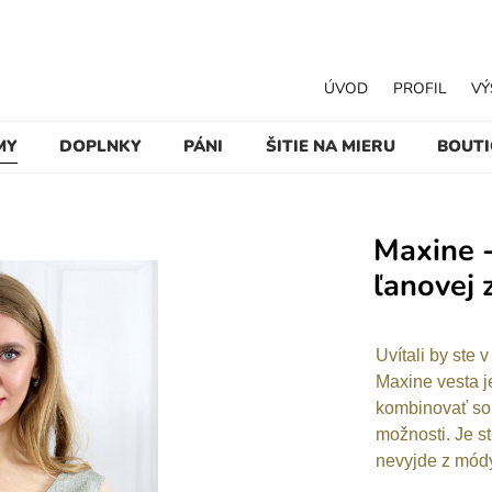
ÚVOD
PROFIL
VÝ
MY
DOPLNKY
PÁNI
ŠITIE NA MIERU
BOUT
Maxine -
ľanovej 
Uvítali by ste 
Maxine vesta j
kombinovať so
možnosti. Je s
nevyjde z mód