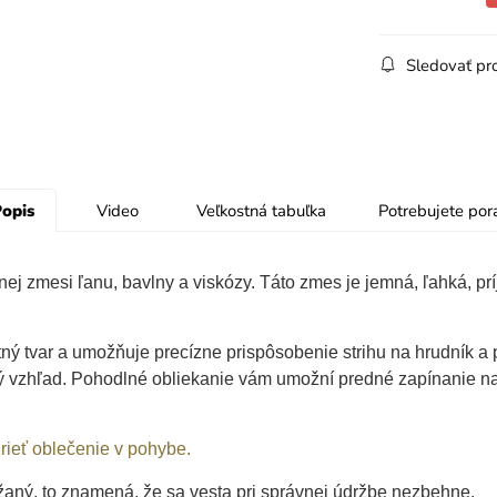
Sledovať pr
opis
Video
Veľkostná tabuľka
Potrebujete por
nej zmesi ľanu, bavlny a viskózy. Táto zmes je jemná, ľahká, pr
tný tvar a umožňuje precízne prispôsobenie strihu na hrudník a
vý vzhľad. Pohodlné obliekanie vám umožní predné zapínanie na
rieť oblečenie v pohybe.
žaný, to znamená, že sa vesta pri správnej údržbe nezbehne.