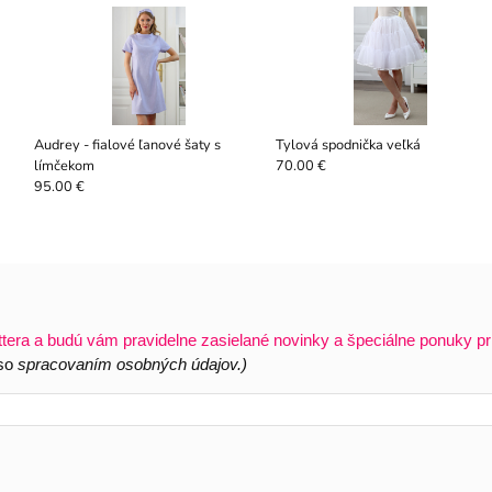
Audrey - fialové ľanové šaty s
Tylová spodnička veľká
límčekom
70.00 €
95.00 €
ttera a budú vám pravidelne zasielané novinky a špeciálne ponuky pr
 so
spracovaním osobných údajov.)