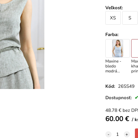
Veľkosť
:
XS
S
Farba
:
Maxine -
Max
bledo
kha
modrá
pri
princesová
ves
vesta z
ľan
ľanovej
zme
Kód:
26SS49
zmesi
Dostupnosť:
48.78
€
bez D
60.00
€
k