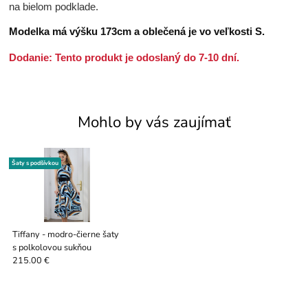
na bielom podklade.
Modelka má výšku 173cm a oblečená je vo veľkosti S.
Dodanie: Tento produkt je odoslan
ý
do 7-10 dn
í
.
Mohlo by vás zaujímať
Šaty s podšívkou
Tiffany - modro-čierne šaty
s polkolovou sukňou
215.00 €