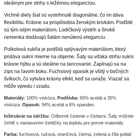
ideálnym pre strihy s ležérnou eleganciou.
Vrchné diely šiat sú vystrihnuté diagonálne, čo im dáva
flexibilitu. Krásne sa prispôsobia ženským krivkám. Podšité
sú tým istým materiálom. Lodičkový výstrih a široké
ramienka dodávajú šatám nenútenú eleganciu.
Polkolová sukňa je podšitá splývavým materiálom, ktorý
pridáva sukni mierne na objeme. Šaty sa vďaka strihu sukni
krásne hýbu a sú ideálne na tancovanie. Zapínajú sa na
zips na ľavom boku. Fuchsiový opasok je všitý v bočných
švíkoch, čo vytvára krásny efekt, keď sa uviaže. Viazať sa
môže vpredu i vzadu.
Materiály:
100% viskóza.
Podšívka:
65% acetát a 35%
viskóza.
Opasok:
94% acetát a 6% spandex.
Inštrukcie na údržbu:
Odborné čistenie v čistiarni. Šaty môžete
žehliť s nastavením žehličky na teplotu pre jemné materiály.
Farba:
fuchsiová, ružová, oranžová, čierna, zelená a žltá potlač