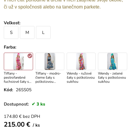
či už v spoločnosti alebo na tanečnom parkete.
Veľkosť
:
S
M
L
Farba
:
Tiffany -
Tiffany - modro-
Wendy - ružové
Wendy - zelené
pestrofarebné
čierne šaty s
šaty s polkolovou
šaty s polkolovou
fuchsiové šaty s
polkolovou
sukňou
sukňou
polkolovou
sukňou
Kód:
26SS05
sukňou
Dostupnosť:
3 ks
174.80
€
bez DPH
215.00
€
ks