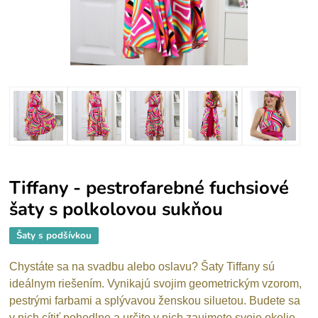
Tiffany - pestrofarebné fuchsiové
šaty s polkolovou sukňou
Šaty s podšívkou
Chystáte sa na svadbu alebo oslavu? Šaty Tiffany sú
ideálnym riešením. Vynikajú svojim geometrickým vzorom,
pestrými farbami a splývavou ženskou siluetou. Budete sa
v nich cítiť pohodlne a určite v nich zaujmete svoje okolie,