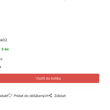
beni
na hrebeni
na hrebeni
fascinátor
na hrebeni
s perím
s perím
na hrebeni
s perím
s perím
tok02
1 ks
PH
s
odukt
Pridať do obľúbených
Zdielať