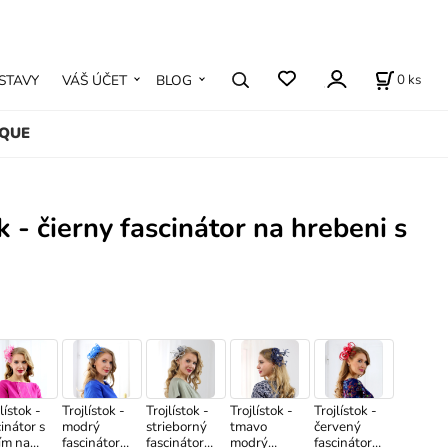
0
ks
STAVY
VÁŠ ÚČET
BLOG
IQUE
ok - čierny fascinátor na hrebeni s
lístok -
Trojlístok -
Trojlístok -
Trojlístok -
Trojlístok -
cinátor s
modrý
strieborný
tmavo
červený
ím na
fascinátor
fascinátor
modrý
fascinátor