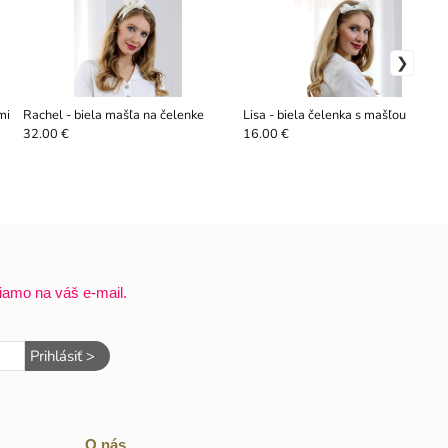
mi
Rachel - biela mašľa na čelenke
Lisa - biela čelenka s mašľou
32.00 €
16.00 €
iamo na váš e-mail.
Prihlásiť >
O nás