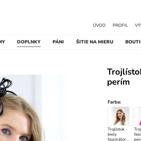
ÚVOD
PROFIL
VÝ
MY
DOPLNKY
PÁNI
ŠITIE NA MIERU
BOUT
Trojlíst
perím
Farba
:
Trojlístok -
Troj
biely
fas
fascinátor
per