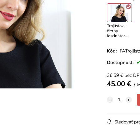
na hrebeni
hre
s perím
Trojlístok -
čierny
fascinátor
na hrebeni
s perím
Kód:
FATrojlis
Dostupnosť:
36.59
€
bez D
45.00
€
k
Sledovať pr