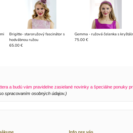
ami
Brigitte- staroružový fascinátor s
Gemma - ružová čelenka s kryštál
hodvábnou ružou
75.00 €
65.00 €
ttera a budú vám pravidelne zasielané novinky a špeciálne ponuky pr
 so
spracovaním osobných údajov.)
 nákupe
Info pre vás