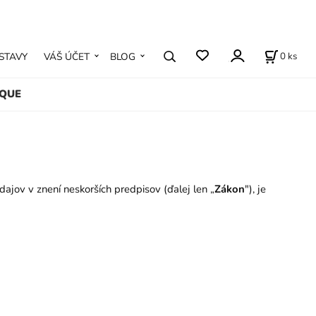
0
ks
STAVY
VÁŠ ÚČET
BLOG
IQUE
dajov v znení neskorších predpisov (ďalej len „
Zákon
"), je