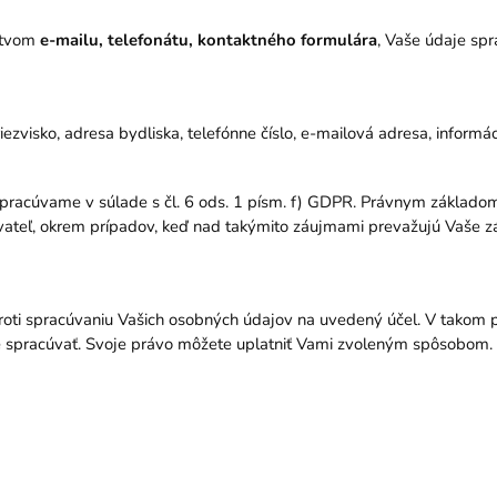
ctvom
e-mailu, telefonátu, kontaktného formulára
, Vaše údaje sp
priezvisko, adresa bydliska, telefónne číslo, e-mailová adresa, inform
pracúvame v súlade s čl. 6 ods. 1 písm. f) GDPR. Právnym základo
ateľ, okrem prípadov, keď nad takýmito záujmami prevažujú Vaše zá
oti spracúvaniu Vašich osobných údajov na uvedený účel. V takom 
spracúvať. Svoje právo môžete uplatniť Vami zvoleným spôsobom. O 