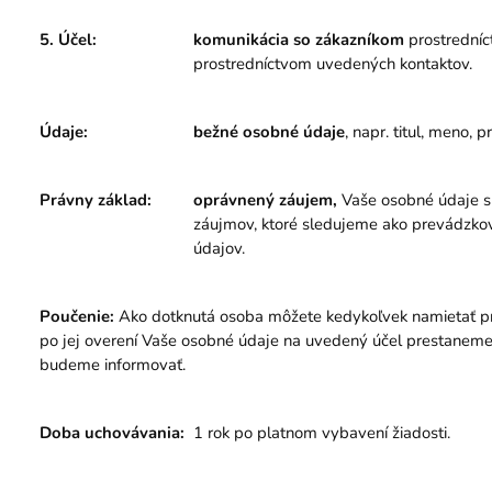
5. Účel:
komunikácia so zákazníkom
prostrední
prostredníctvom uvedených kontaktov.
Údaje:
bežné osobné údaje
, napr. titul, meno, 
Právny základ:
oprávnený záujem,
Vaše osobné údaje s
záujmov, ktoré sledujeme ako prevádzkov
údajov.
Poučenie:
Ako dotknutá osoba môžete kedykoľvek namietať pr
po jej overení Vaše osobné údaje na uvedený účel prestaneme 
budeme informovať.
Doba uchovávania:
1 rok po platnom vybavení žiadosti.