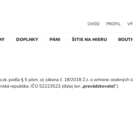
ÚVOD
PROFIL
VÝ
MY
DOPLNKY
PÁNI
ŠITIE NA MIERU
BOUT
s.sk
, podľa § 5 písm. o) zákona č. 18/2018 Z.z. o ochrane osobných ú
enská republika, IČO 52223523 (ďalej len „
prevádzkovateľ
“).