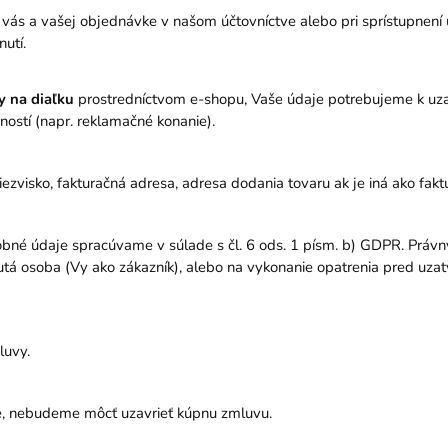
o vás a vašej objednávke v našom účtovníctve alebo pri sprístupnen
utí.
y na diaľku
prostredníctvom e-shopu, Vaše údaje potrebujeme k uzav
ností (napr. reklamačné konanie).
priezvisko, fakturačná adresa, adresa dodania tovaru ak je iná ako fak
bné údaje spracúvame v súlade s čl. 6 ods. 1 písm. b) GDPR. Práv
utá osoba (Vy ako zákazník), alebo na vykonanie opatrenia pred uzat
luvy.
, nebudeme môcť uzavrieť kúpnu zmluvu.