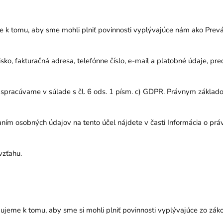
e k tomu, aby sme mohli plniť povinnosti vyplývajúce nám ako Prevá
isko, fakturačná adresa, telefónne číslo, e-mail a platobné údaje, pr
spracúvame v súlade s čl. 6 ods. 1 písm. c) GDPR. Právnym základo
aním osobných údajov na tento účel nájdete v časti Informácia o prá
vzťahu.
bujeme k tomu, aby sme si mohli plniť povinnosti vyplývajúce zo zák