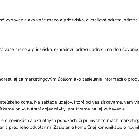
ektné vybavenie ako vaše meno a priezvisko, e-mailová adresa, adres
esť vaše meno a priezvisko, e-mailovú adresu, adresu na doručovanie
dresu aj za marketingovým účelom ako zasielanie informácií o produ
vateľského konta. Na základe údajov, ktoré od vás získavame, vám v
získame pri vytváraní objednávky, používame na jej vybavenie.
ie o novinkách a aktuálnych ponukách, či pri iných formách marketi
ania pred jeho odvolaním. Zasielanie komerčnej komunikácie o novi