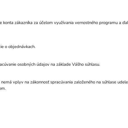
e konta zákazníka za účelom využívania vernostného programu a ďal
ácie o objednávkach.
racúvanie osobných údajov na základe Vášho súhlasu.
u nemá vplyv na zákonnosť spracúvania založeného na súhlase ude
bom.