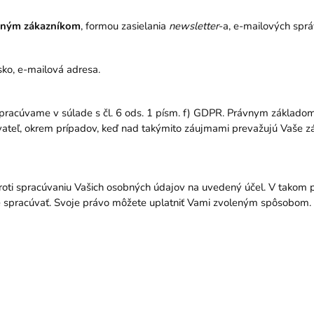
vaným zákazníkom
, formou zasielania
newsletter
-a, e-mailových sprá
isko, e-mailová adresa.
pracúvame v súlade s čl. 6 ods. 1 písm. f) GDPR. Právnym základo
ateľ, okrem prípadov, keď nad takýmito záujmami prevažujú Vaše zá
oti spracúvaniu Vašich osobných údajov na uvedený účel. V takom 
spracúvať. Svoje právo môžete uplatniť Vami zvoleným spôsobom. O 