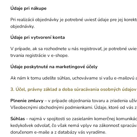
Údaje pri nákupe
Pri realizácii objednávky je potrebné uviesť údaje pre jej kor
objednávky.
Údaje pri vytvorení konta
V prípade, ak sa rozhodnete u nás registrovať, je potrebné uvi
trvania registrácie v e-shope.
Údaje poskytnuté na marketingové účely
Ak nám k tomu udelíte súhlas, uchovávame si vašu e-mailovú a
3. Účel, právny základ a doba súracävania osobných údajov
Plnenie zmluvy
– v prípade objednania tovaru a zriadenia uží
Všeobecnými o
bchodnými podmienkami
. Údaje, ktoré od vás 
Súhlas
– najmä v spojitosti so zasielaním komerčnej komunikác
kedykoľvek odvolať, čo však nemá vplyv na zákonnosť spracúv
doručenom e-maile a z databázy vás vyradíme.