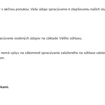
v s akčnou ponukou. Vaše údaje spracúvame k zlepšovaniu našich slu
racúvanie osobných údajov na základe Vášho súhlasu.
u nemá vplyv na zákonnosť spracúvania založeného na súhlase ude
bom.
ukami.