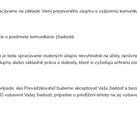
racúvame na základe Vami prejaveného záujmu o vzájomnú komunik
ácie o predmete komunikácie (žiadosti).
m je teda spracúvanie osobných údajov nevyhnutné na účely oprávn
ujmy alebo základné práva a slobody, ktoré si vyžadujú ochranu o
prípade, ako Prevádzkovateľ budeme akceptovať Vašu žiadosť a be
vybavení Vašej žiadosti, prípadne o predĺžení lehoty na jej vybav