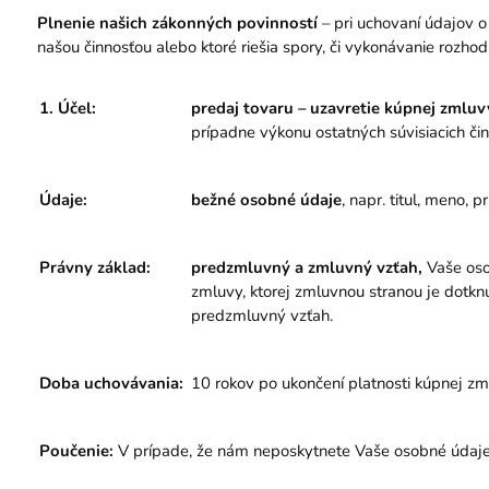
Plnenie našich zákonných povinností
– pri uchovaní údajov 
našou činnosťou alebo ktoré riešia spory, či vykonávanie rozhodn
1. Účel:
predaj tovaru – uzavretie kúpnej zmluv
prípadne výkonu ostatných súvisiacich čin
Údaje:
bežné osobné údaje
, napr. titul, meno, 
Právny základ:
predzmluvný a zmluvný vzťah,
Vaše oso
zmluvy, ktorej zmluvnou stranou je dotkn
predzmluvný vzťah.
Doba uchovávania:
10 rokov po ukončení platnosti kúpnej zm
Poučenie:
V prípade, že nám neposkytnete Vaše osobné údaje