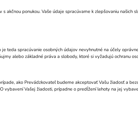
v s akčnou ponukou. Vaše údaje spracúvame k zlepšovaniu našich sl
m je teda spracúvanie osobných údajov nevyhnutné na účely oprávn
ujmy alebo základné práva a slobody, ktoré si vyžadujú ochranu o
prípade, ako Prevádzkovateľ budeme akceptovať Vašu žiadosť a be
vybavení Vašej žiadosti, prípadne o predĺžení lehoty na jej vybav