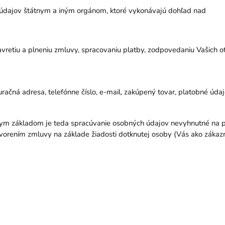
í údajov štátnym a iným orgánom, ktoré vykonávajú dohľad nad
retiu a plneniu zmluvy, spracovaniu platby, zodpovedaniu Vašich o
turačná adresa, telefónne číslo, e-mail, zakúpený tovar, platobné údaj
nym základom je teda spracúvanie osobných údajov nevyhnutné na p
vorením zmluvy na základe žiadosti dotknutej osoby (Vás ako zákazn