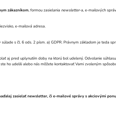
lnym zákazníkom
, formou zasielania
newsletter
-a, e-mailových sprá
priezvisko, e-mailová adresa.
súlade s čl. 6 ods. 2 písm. a) GDPR. Právnym základom je teda sp
ať aj pred uplynutím doby na ktorú bol udelený. Odvolanie súhlas
ste ho udelili alebo nás môžete kontaktovať Vami zvoleným spôso
alej zasielať newsletter, či e-mailové správy s akciovými pon