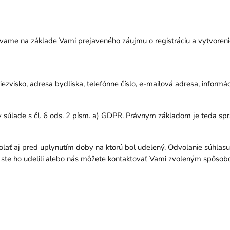
vame na základe Vami prejaveného záujmu o registráciu a vytvoreni
priezvisko, adresa bydliska, telefónne číslo, e-mailová adresa, inform
súlade s čl. 6 ods. 2 písm. a) GDPR. Právnym základom je teda sp
ať aj pred uplynutím doby na ktorú bol udelený. Odvolanie súhlas
ste ho udelili alebo nás môžete kontaktovať Vami zvoleným spôso