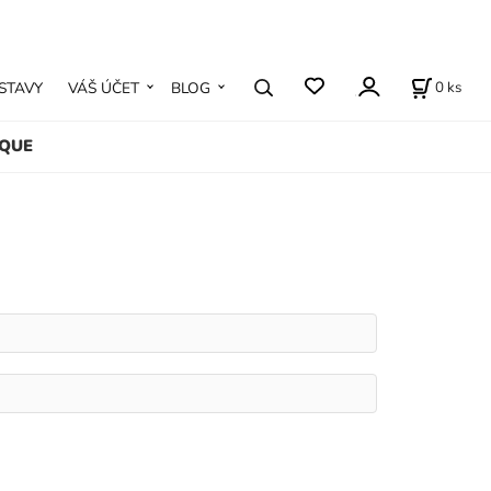
0
ks
STAVY
VÁŠ ÚČET
BLOG
IQUE