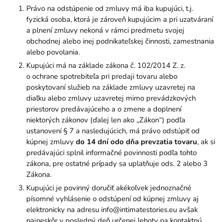
Právo na odstúpenie od zmluvy má iba kupujúci, t.j.
fyzická osoba, ktorá je zároveň kupujúcim a pri uzatváraní
a plnení zmluvy nekoná v rámci predmetu svojej
obchodnej alebo inej podnikateľskej činnosti, zamestnania
alebo povolania.
Kupujúci má na základe zákona č. 102/2014 Z. z.
o ochrane spotrebiteľa pri predaji tovaru alebo
poskytovaní služieb na základe zmluvy uzavretej na
diaľku alebo zmluvy uzavretej mimo prevádzkových
priestorov predávajúceho a o zmene a doplnení
niektorých zákonov (ďalej len ako „Zákon“) podľa
ustanovení § 7 a nasledujúcich, má právo odstúpiť od
kúpnej zmluvy
do 14 dní odo dňa prevzatia tovaru
, ak si
predávajúci splnil informačné povinnosti podľa tohto
zákona, pre ostatné prípady sa uplatňuje ods. 2 alebo 3
Zákona.
Kupujúci je povinný doručiť akékoľvek jednoznačné
písomné vyhlásenie o odstúpení od kúpnej zmluvy aj
elektronicky na adresu info@intimatestories.eu avšak
najneskôr v posledný deň určenej lehoty na kontaktnú