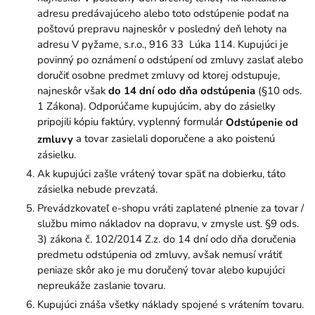
adresu predávajúceho alebo toto odstúpenie podať na
poštovú prepravu najneskôr v posledný deň lehoty na
adresu V pyžame, s.r.o., 916 33 Lúka 114. Kupujúci je
povinný po oznámení o odstúpení od zmluvy zaslať alebo
doručiť osobne predmet zmluvy od ktorej odstupuje,
najneskôr však
do 14 dní odo dňa odstúpenia
(§10 ods.
1 Zákona). Odporúčame kupujúcim, aby do zásielky
pripojili kópiu faktúry, vyplenný formulár
Odstúpenie od
a tovar zasielali doporučene a ako poistenú
zmluvy
zásielku.
Ak kupujúci zašle vrátený tovar späť na dobierku, táto
zásielka nebude prevzatá.
Prevádzkovateľ e-shopu vráti zaplatené plnenie za tovar /
službu mimo nákladov na dopravu, v zmysle ust. §9 ods.
3) zákona č. 102/2014 Z.z. do 14 dní odo dňa doručenia
predmetu odstúpenia od zmluvy, avšak nemusí vrátiť
peniaze skôr ako je mu doručený tovar alebo kupujúci
nepreukáže zaslanie tovaru.
Kupujúci znáša všetky náklady spojené s vrátením tovaru.