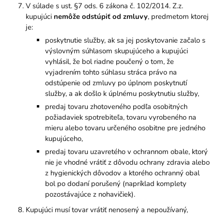
V súlade s ust. §7 ods. 6 zákona č. 102/2014. Z.z.
kupujúci
nemôže odstúpiť od zmluvy
, predmetom ktorej
je:
poskytnutie služby, ak sa jej poskytovanie začalo s
výslovným súhlasom skupujúceho a kupujúci
vyhlásil, že bol riadne poučený o tom, že
vyjadrením tohto súhlasu stráca právo na
odstúpenie od zmluvy po úplnom poskytnutí
služby, a ak došlo k úplnému poskytnutiu služby,
predaj tovaru zhotoveného podľa osobitných
požiadaviek spotrebiteľa, tovaru vyrobeného na
mieru alebo tovaru určeného osobitne pre jedného
kupujúceho,
predaj tovaru uzavretého v ochrannom obale, ktorý
nie je vhodné vrátiť z dôvodu ochrany zdravia alebo
z hygienických dôvodov a ktorého ochranný obal
bol po dodaní porušený (napríklad komplety
pozostávajúce z nohavičiek).
Kupujúci musí tovar vrátiť nenosený a nepoužívaný,