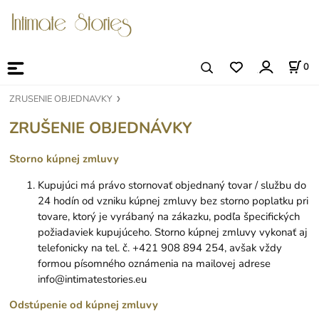
0
ZRUSENIE OBJEDNAVKY
ZRUŠENIE OBJEDNÁVKY
Stor
no kúpnej zmluvy
Kupujúci má právo stornovať objednaný tovar / službu do
24 hodín od vzniku kúpnej zmluvy bez storno poplatku pri
tovare, ktorý je vyrábaný na zákazku, podľa špecifických
požiadaviek kupujúceho. Storno kúpnej zmluvy vykonať aj
telefonicky na tel. č. +421 908 894 254, avšak vždy
formou písomného oznámenia na mailovej adrese
info@intimatestories.eu
Odstúpenie od kúpnej zmluvy