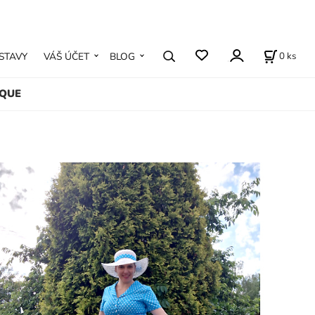
0
ks
STAVY
VÁŠ ÚČET
BLOG
IQUE