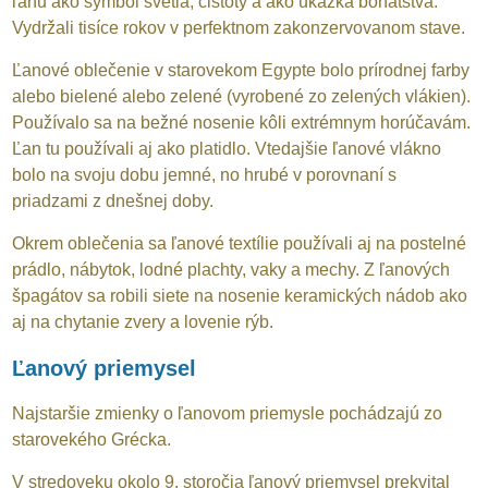
ľanu ako symbol svetla, čistoty a ako ukážka bohatstva.
Vydržali tisíce rokov v perfektnom zakonzervovanom stave.
Ľanové oblečenie v starovekom Egypte bolo prírodnej farby
alebo bielené alebo zelené (vyrobené zo zelených vlákien).
Používalo sa na bežné nosenie kôli extrémnym horúčavám.
Ľan tu používali aj ako platidlo. Vtedajšie ľanové vlákno
bolo na svoju dobu jemné, no hrubé v porovnaní s
priadzami z dnešnej doby.
Okrem oblečenia sa ľanové textílie používali aj na postelné
prádlo, nábytok, lodné plachty, vaky a mechy. Z ľanových
špagátov sa robili siete na nosenie keramických nádob ako
aj na chytanie zvery a lovenie rýb.
Ľanový priemysel
Najstaršie zmienky o ľanovom priemysle pochádzajú zo
starovekého Grécka.
V stredoveku okolo 9. storočia ľanový priemysel prekvital