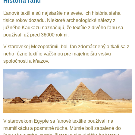
História ľanu
Ľanové textílie sú najstaršie na svete. Ich história siaha
tisíce rokov dozadu. Niektoré archeologické nálezy z
južného Kaukazu naznačujú, že textílie z divého ľanu sa
používali už pred 36000 rokmi.
V starovekej Mezopotámii bol ľan zdomácnený a tkali sa z
neho rôzne textílie väčšinou pre majetnejšiu vrstvu
spoločnosti a kňazov.
V starovekom Egypte sa ľanové textílie používali na
mumifikáciu a posmrtné rúcha. Múmie boli zabalené do