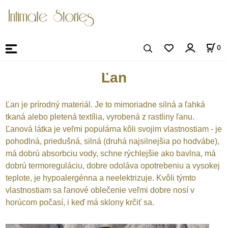
0
Ľan
Ľan je prírodný materiál. Je to mimoriadne silná a ľahká
tkaná alebo pletená textília, vyrobená z rastliny ľanu.
Ľanová látka je veľmi populárna kôli svojim vlastnostiam - je
pohodlná, priedušná, silná (druhá najsilnejšia po hodvábe),
má dobrú absorbciu vody, schne rýchlejšie ako bavlna, má
dobrú termoreguláciu, dobre odoláva opotrebeniu a vysokej
teplote, je hypoalergénna a neelektrizuje. Kvôli týmto
vlastnostiam sa ľanové oblečenie veľmi dobre nosí v
horúcom počasí, i keď má sklony krčiť sa.