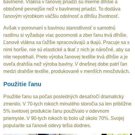
bavlnené. Vlákna v ľanovej priadzi sú mierne dlhšie a
obtočené pevnejšie než v bavlnenej priadzi. To dodáva
ľanovým výrobkom väčšiu odolnosť a dlhšiu životnosť.
Avšak v porovnaní s bavlnou starostlivosť o samotnú
rastlinu si vyžaduje viac pozornosti a zber ľanu trvá dlhšie.
Ľanové vlákna sa ťažšie spracovávajú a tkajú. Pracuje sa s
nimi horšie, nie sú elastické a tkať z nich je náročné, aby sa
nite nepotrhali. Preto výroba ľanovej textílie trvá dlhšie a je
oveľa drahšia než výroba bavlny. V dnešnej dobe patrí ľan
medzi drahšie textílie, produkované v menších množstvách.
Použitie ľanu
Použitie ľanu sa počas posledných desaťročí dramaticky
zmenilo. V 70-tych rokoch minulého storočia sa len približne
5% svetovej produkcie ľanu používalo v odevnom
priemysle. V 90-tych rokoch to bolo už okolo 70%. Svojej
popularite sa ľanové odevy tešia dodnes.