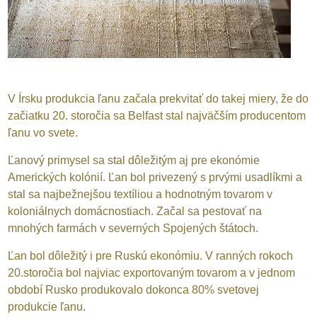
V Írsku produkcia ľanu začala prekvitať do takej miery, že do
začiatku 20. storočia sa Belfast stal najväčším producentom
ľanu vo svete.
Ľanový primysel sa stal dôležitým aj pre ekonómie
Amerických kolónií. Ľan bol privezený s prvými usadlíkmi a
stal sa najbežnejšou textíliou a hodnotným tovarom v
koloniálnych domácnostiach. Začal sa pestovať na
mnohých farmách v severných Spojených štátoch.
Ľan bol dôležitý i pre Ruskú ekonómiu. V ranných rokoch
20.storočia bol najviac exportovaným tovarom a v jednom
období Rusko produkovalo dokonca 80% svetovej
produkcie ľanu.