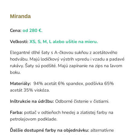
Miranda
Cena:
od 280 €.
Veľkosti:
XS, S, M, L alebo ušitie na mieru.
Elegantné dlhé šaty s A-čkovou sukňou z acetátového
hodvábu. Majú lodičkový výstrih vpredu i vzadu a padavé
rukávy. Šaty sú podšité. Majú zapínanie na zips na ľavom
boku.
Materiály:
94% acetát 6% spandex, podšívka 65%
acetát 35% viskóza.
Inštrukcie na údržbu:
Odborné čistenie v čistiarni.
Farba:
potlač v odtieňoch hnedej a zlatistej farby na
petrolejovom podklade.
Ďalšie dostupné farby na objednávku:
alternatívne