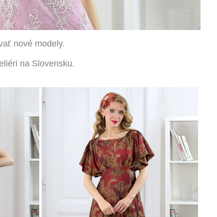
vať nové modely.
eli
é
ri na Slovensku.