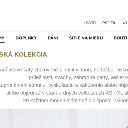
ÚVOD
PROFIL
VÝ
MY
DOPLNKY
PÁNI
ŠITIE NA MIERU
BOUT
SKÁ KOLEKCIA
adčasové šaty zhotovené z bavlny, ľanu, hodvábu, viskó
príležitosti, svadby, záhradné párty, večier
upné k nahliadnutiu, vyskúšaniu a zakúpeniu alebo obje
alebo objednať v štandardných veľkostiach XS - XL a
Pri každom modeli máte tiež k dispozícii výber 