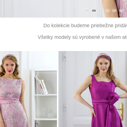
Do kolekcie budeme priebežne pridá
Všetky modely sú vyrobené v na
š
om at