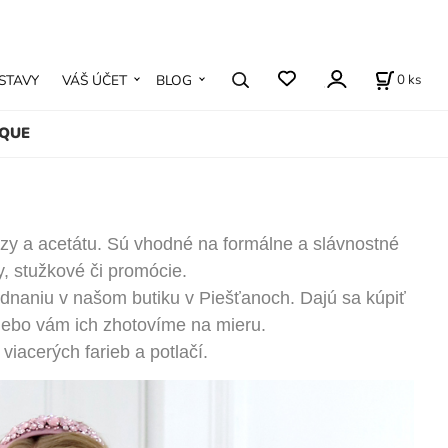
0
ks
STAVY
VÁŠ ÚČET
BLOG
IQUE
zy a acetátu. Sú vhodné na formálne a slávnostné
ky, stužkové či promócie.
dnaniu v našom butiku v Piešťanoch. Dajú sa kúpiť
lebo vám ich zhotovíme na mieru.
viacerých farieb a potlačí.