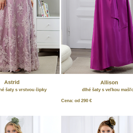
Astrid
Allison
hé šaty s vrstvou čipky
dlhé šaty s veľkou mašľ
Cena: od 290 €