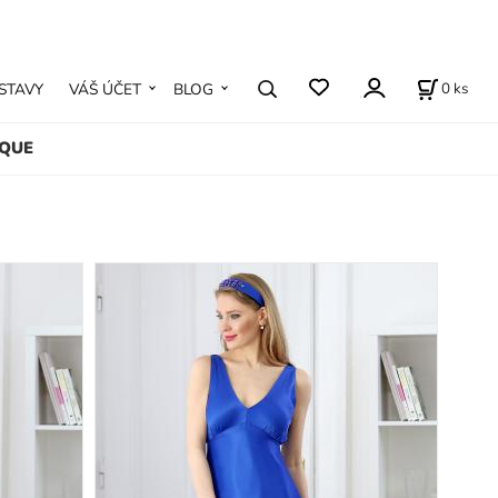
0
ks
STAVY
VÁŠ ÚČET
BLOG
IQUE