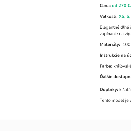
Cena:
od 270 €
Veľkosti:
XS, S,
Elegantné dlhé 
zapínanie na zi
Materiály:
100% 
Inštrukcie na ú
Farba:
kráľovsk
Ďalšie dostupn
Doplnky:
k šat
Tento model je 