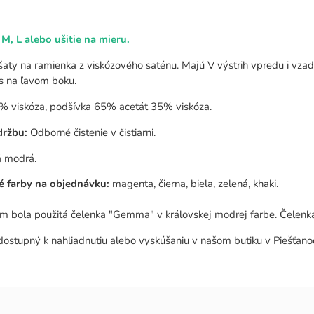
.
 M, L alebo ušitie na mieru.
šaty na ramienka z viskózového saténu. Majú V výstrih vpredu i vzad
ps na ľavom boku.
viskóza, podšívka 65% acetát 35% viskóza.
držbu:
Odborné čistenie v čistiarni.
á modrá.
é farby na objednávku:
magenta, čierna, biela, zelená, khaki.
ám bola použitá čelenka "Gemma" v kráľovskej modrej farbe. Čelenka 
dostupný k nahliadnutiu alebo vyskúšaniu v našom butiku v Piešťano