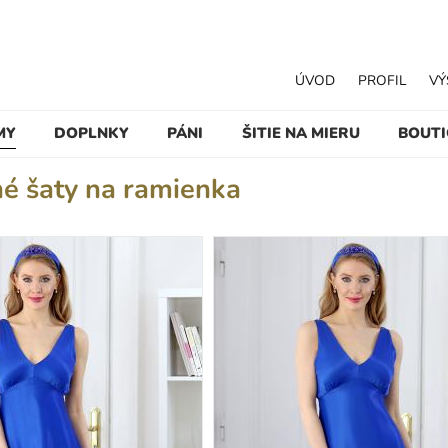
ÚVOD
PROFIL
VÝ
MY
DOPLNKY
PÁNI
ŠITIE NA MIERU
BOUT
hé šaty na ramienka