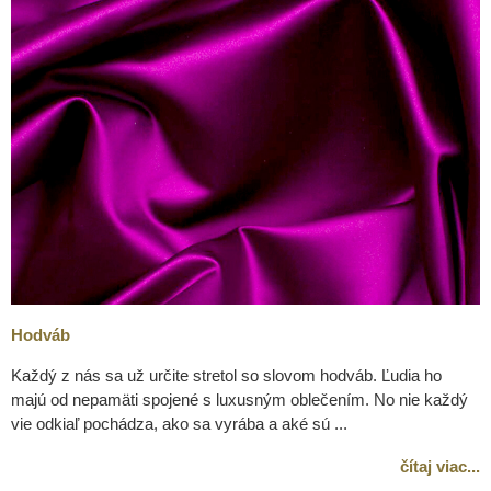
Hodváb
Každý z nás sa už určite stretol so slovom hodváb. Ľudia ho
majú od nepamäti spojené s luxusným oblečením. No nie každý
vie odkiaľ pochádza, ako sa vyrába a aké sú ...
čítaj viac...