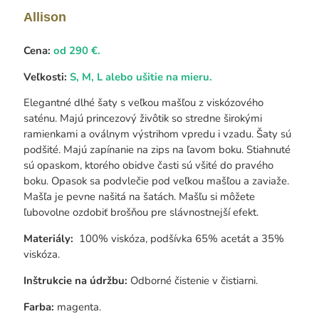
Allison
Cena:
od 290 €.
Veľkosti:
S, M, L alebo ušitie na mieru.
Elegantné dlhé šaty s veľkou mašľou z viskózového
saténu. Majú princezový živôtik so stredne širokými
ramienkami a oválnym výstrihom vpredu i vzadu. Šaty sú
podšité. Majú zapínanie na zips na ľavom boku. Stiahnuté
sú opaskom, ktorého obidve časti sú všité do pravého
boku. Opasok sa podvlečie pod veľkou mašľou a zaviaže.
Mašľa je pevne našitá na šatách. Mašľu si môžete
ľubovolne ozdobiť brošňou pre slávnostnejší efekt.
Materiály:
100% viskóza, podšívka 65% acetát a 35%
viskóza.
Inštrukcie na údržbu:
Odborné čistenie v čistiarni.
Farba:
magenta.