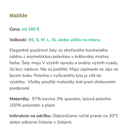
Matilde
Cena:
od 160 €.
Veľkosti:
XS, S, M, L, XL alebo ušitie na mieru.
Elegantné puzdrové šaty zo strečového bavlneného
saténu s asymetrickou pelerínou v kráľovskej modrej
farbe. Šaty majú V výstrih vpredu a oválny výstrih vzadu.
Sú bez rukávov. Nie sú podšité. Majú zapínanie na zips na
ľavom boku. Pelerína z vyšívaného tylu je všit do
výstrihu. Všetky použité materiály boli pred zhotovením
predprané.
Materiály:
97% bavlna 3% spandex, tylová pelerína
100% polyester a plast.
Inštrukcie na údržbu:
Odporúčame ručné pranie na 30°C
alebo odborné čistenie v čistiarni.