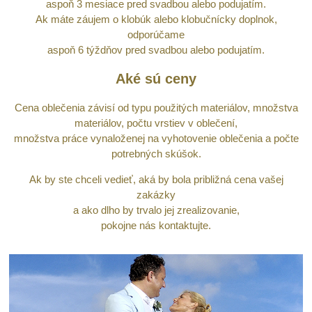
aspoň 3 mesiace pred svadbou alebo podujatím.
Ak máte záujem o klobúk alebo klobučnícky doplnok,
odporúčame
aspoň 6 týždňov pred svadbou alebo podujatím.
Aké sú ceny
Cena oblečenia závisí od typu použitých materiálov, množstva
materiálov, po
č
tu vrstiev v oblečení,
množstva práce vynaloženej na vyhotovenie oblečenia a počte
potrebných skúšok.
Ak by ste chceli vedieť, aká by bola približná cena vašej
zakázky
a ako dlho by trvalo jej zrealizovanie,
pokojne nás kontaktujte.