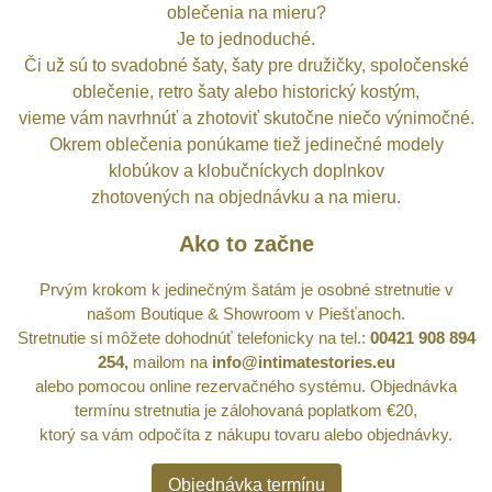
oblečenia na mieru?
Je to jednoduché.
Či už sú to svadobné šaty, šaty pre družičky, spoločenské
oblečenie, retro šaty alebo historický kostým,
vieme vám navrhnúť a zhotoviť skutočne niečo výnimočné.
Okrem oblečenia ponúkame tiež jedinečné modely
klobúkov a klobučníckych doplnkov
zhotovených na objednávku a na mieru.
Ako to začne
Prvým krokom k jedinečným šatám je osobné stretnutie v
našom Boutique & Showroom v Piešťanoch.
Stretnutie si môžete dohodnúť
telefonicky na tel.:
00421 908 894
254,
mailom na
info@intimatestories.eu
alebo pomocou online rezervačného systému.
Objednávka
termínu stretnutia je zálohovaná poplatkom €20,
ktorý sa vám odpočíta z nákupu tovaru alebo objednávky.
Objednávka termínu