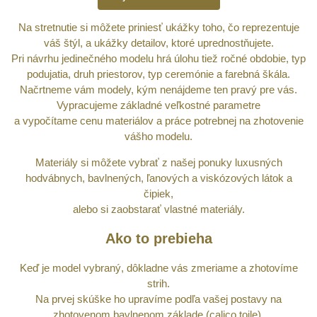
Na stretnutie si môžete priniesť ukážky toho, čo reprezentuje
váš štýl, a ukážky detailov, ktoré uprednostňujete.
Pri návrhu jedinečného modelu hrá úlohu tiež ročné obdobie, typ
podujatia, druh priestorov, typ ceremónie a farebná škála.
Načrtneme vám modely, kým nenájdeme ten pravý pre vás.
Vypracujeme základné veľkostné parametre
a vypočítame cenu materiálov a práce potrebnej na zhotovenie
vášho modelu.
Materiály si môžete vybrať z našej ponuky luxusných
hodvábnych, bavlnených, ľanových a viskózových látok a
čipiek,
alebo si zaobstarať vlastné materiály.
Ako to prebieha
Keď je model vybraný, dôkladne vás zmeriame a zhotovíme
strih.
Na prvej skúške ho upravíme podľa vašej postavy na
zhotovenom bavlnenom základe (calico toile).