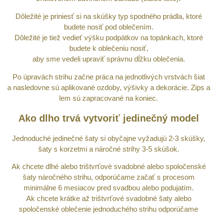
Dôležité je priniesť si na skúšky typ spodného prádla, ktoré
budete nosiť pod oblečením.
Dôležité je tiež vedieť výšku podpätkov na topánkach, ktoré
budete k oblečeniu nosiť,
aby sme vedeli upraviť správnu dĺžku oblečenia.
Po úpravách strihu začne práca na jednotlivých vrstvách šiat
a nasledovne sú aplikované ozdoby, výšivky a dekorácie. Zips a
lem sú zapracované na koniec.
Ako dlho trvá vytvoriť jedinečný model
Jednoduché jedinečné šaty si obyčajne vyžadujú 2-3 skúšky,
šaty s korzetmi a náročné strihy 3-5 skúšok.
Ak chcete dlhé alebo trištvrťové svadobné alebo spoločenské
šaty náročného strihu, odporúčame začať s procesom
minimálne 6 mesiacov pred svadbou alebo podujatím.
Ak chcete krátke až trištvrťové svadobné šaty alebo
spoločenské oblečenie jednoduchého strihu odporúčame