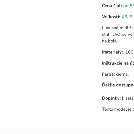
Cena šiat:
od 5
Veľkosti:
XS, S,
Luxusné midi ša
strih. Oválny vý
na boku.
Materiály:
100% 
Inštrukcie na ú
Farba:
čierna.
Ďalšie dostupn
Doplnky:
k šatá
Tento model je 