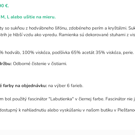
90 €.
 M, L alebo ušitie na mieru.
ty so sukňou z hodvábneho šifónu, zdobéneho perím a kryštálmi. Suk
strih je hlbší vzdu ako vpredu. Ramienka sú dekorované stuhami z vi
hodváb, 100% viskóza, podšívka 65% acetát 35% viskóza, perie.
držbu:
Odborné čistenie v čistiarni.
é farby na objednávku:
na výber 6 farieb.
m bol použitý fascinátor "Labutienka" v čiernej farbe. Fascinátor nie 
dostupný k nahliadnutiu alebo vyskúšaniu v našom butiku v Piešťano