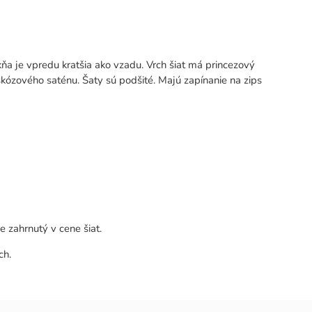
ňa je vpredu kratšia ako vzadu. Vrch šiat má princezový
skózového saténu. Šaty sú podšité. Majú zapínanie na zips
je zahrnutý v cene šiat.
ch.