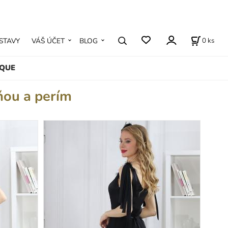
0
ks
STAVY
VÁŠ ÚČET
BLOG
IQUE
ňou a perím