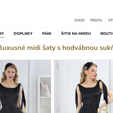
ÚVOD
PROFIL
VÝ
MY
DOPLNKY
PÁNI
ŠITIE NA MIERU
BOUT
 luxusné midi šaty s hodvábnou suk