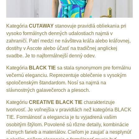
Kategória
CUTAWAY
stanovuje pravidlá obliekania pri
vysoko formálnych denných udalostiach najmä v
zahraničí. Patrí medzi ne návšteva kráľa alebo kráľovnej,
dostihy v Ascote alebo účasť na tradičnej anglickej
svadbe. Je to najformálnejší denný odev.
Kategória
BLACK TIE
sa stala synonymom pre formálnu
večernú eleganciu. Reprezentuje oblečenie s vysokým
spoločenským štandardom. Nosí sa najmä na
slávnostných galavečeroch a plesoch.
Kategóriu
CREATIVE BLACK TIE
charakterizuje
tvorivosť. Je voľnejšia v pravidlách než kategória BLACK
TIE. Formálnosť a elegancia je tu vyjadrená vašim
osobitým štýlom. Povolené sú rôzne detaily, kombinácie
rôznych farieb a materiálov. Cieľom je zaujať a nesplynúť