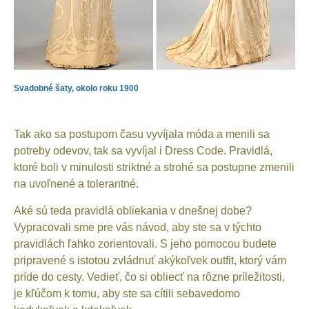
Svadobné šaty, okolo roku 1900
Tak ako sa postupom času vyvíjala móda a menili sa
potreby odevov, tak sa vyvíjal i Dress Code. Pravidlá,
ktoré boli v minulosti striktné a strohé sa postupne zmenili
na uvoľnené a tolerantné.
Aké sú teda pravidlá obliekania v dnešnej dobe?
Vypracovali sme pre vás návod, aby ste sa v týchto
pravidlách ľahko zorientovali. S jeho pomocou budete
pripravené s istotou zvládnuť akýkoľvek outfit, ktorý vám
príde do cesty. Vedieť, čo si obliecť na rôzne príležitosti,
je kľúčom k tomu, aby ste sa cítili sebavedomo