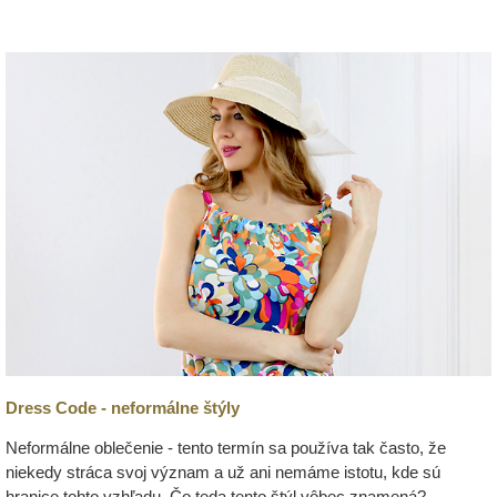
Dress Code - neformálne štýly
Neformálne oblečenie - tento termín sa používa tak často, že
niekedy stráca svoj význam a už ani nemáme istotu, kde sú
hranice tohto vzhľadu. Čo teda tento štýl vôbec znamená?...