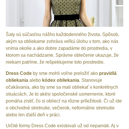
Šaty sú súčasťou nášho každodenného života. Spôsob,
akým sa obliekame zohráva veľkú úlohu v tom, ako nás
vníma okolie a ako dobre zapadáme do prostredia, v
ktorom sa nachádzame. Správne oblečenie ukazuje, že
niekam patríme, že rešpektujeme toto prostredie.
Dress Code
by sme mohli voľne preložiť ako
pravidlá
obliekania
alebo
kódex obliekania
. Stanovuje
očakávania, ako by sme sa mali obliekať v konkrétnych
situáciách. Je to akési spoločenské usmernenie, ktoré
pomáha zistiť, čo si obliecť na rôzne príležitosti. Či už ide
o obchodné stretnutie, večierok, neformálne stretnutie
alebo len ďalší deň v práci.
Určité formy Dress Code existovali už od nepamäti. Aj v