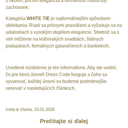
s okolím, pričom elegancia a formálnosť musia byť
zachované.
Kategória
WHITE TIE
je najformálnejším spôsobom
obliekania. Riadi sa prísnymi pravidlami a vyžaduje sa na
udalostiach s vysokým stupňom elegancie. Stretnúť sa s
ním môžeme na kráľovských svadbách, štátnych
podujatiach, formálnych galavečeroch a banketoch.
Uvedené rozdelenie je len informatívne. Aby ste vedeli,
čo pre ktorú úroveň Dress Code funguje a čoho sa
vyvarovať, každej úrovni sa budeme podrobnejšie
venovať v nasledujúcich článkoch.
Iveta & Vlasta, 15.01.2026
Prečítajte si ďalej