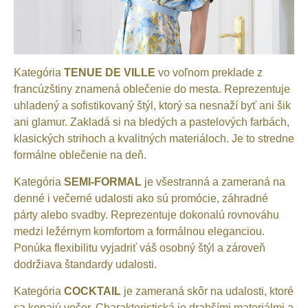
Kategória
TENUE DE VILLE
vo voľnom preklade z
francúzštiny znamená oblečenie do mesta. Reprezentuje
uhladený a sofistikovaný štýl, ktorý sa nesnaží byť ani šik
ani glamur. Zakladá si na bledých a pastelových farbách,
klasických strihoch a kvalitných materiáloch. Je to stredne
formálne oblečenie na deň.
Kategória
SEMI-FORMAL
je všestranná a zameraná na
denné i večerné udalosti ako sú promócie, záhradné
párty alebo svadby. Reprezentuje dokonalú rovnováhu
medzi ležérnym komfortom a formálnou eleganciou.
Ponúka flexibilitu vyjadriť váš osobný štýl a zároveň
dodržiava štandardy udalosti.
Kategória
COCKTAIL
je zameraná skôr na udalosti, ktoré
sa konajú večer. Charakteristická je drahšími materiálmi a