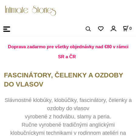
0
Doprava zadarmo pre všetky objednávky nad €80
v rámci
SR a ČR
FASCINÁTORY, ČELENKY A OZDOBY
DO VLASOV
Slávnostné klobúky, klobúčiky, fascinátory, čelenky a
ozdoby do vlasov
vyrobené z hodvábu, slamy a peria.
Ručne vyrobené tradičnými anglickými
klobučníckymi technikami
v rodinnom ateli
é
ri
na