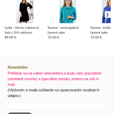
Lydia - čierne viskózové
Sienna - smaragdové
Sienna - kráľov
šaty s 3/4 rukávom
ľanové sako
ľanové sako
89.00 €
75.00 €
75.00 €
Newsletter
Prihláste sa na odber newslettera a budú vám pravidelne
zasielané novinky a špeciálne ponuky priamo na váš e-
mail.
(Vložením e-mailu súhlasíte so
spracovaním osobných
údajov.)