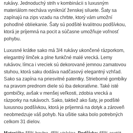
rukávy. Jednoduchý strih v kombinácii s luxusným
materiálom necháva vyniknúť ženskej siluete. Šaty sa
zapínajú na zips vzadu na chrbte, ktorý vám umožní
pohodlné obliekanie. Šaty sú podšité kvalitnou podšívkou,
ktorá je príjemná na pocit a súčasne umožňuje voľnosť
pohybu.
Luxusné krátke sako má 3/4 rukávy ukončené rázporkom,
elegantný límček a plne funkčné malé vrecká. Lemy
rukávov, límca i vreciek sú dekorované jemnou zamatovou
stuhou, ktorá saku dodáva nadčasový elegantný vzhľad.
Sako sa zapína na priesvitné patentky. Strieborné gombíky
na pravom prednom diele sú iba dekoratívne. Také isté
gombičky, avšak v menšej veľkosti, zdobia vrecká a
rázporky na rukávoch. Sako, taktiež ako šaty, je podšité
luxusnou podšívkou, ktorá je príjemná na dotyk a zároveň
neobmedzuje váš pohyb. Na ušitie saka bolo potrebných
celkom 31 dielov.
Materiály:
55% bavlna, 45% viskóza.
Podšívka:
65% acetát