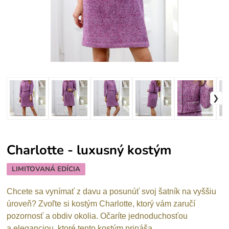
Charlotte - luxusný kostým
LIMITOVANÁ EDÍCIA
Chcete sa vynímať z davu a posunúť svoj šatník na vyššiu
úroveň? Zvoľte si kostým Charlotte, ktorý vám zaručí
pozornosť a obdiv okolia. Očaríte jednoduchosťou
a eleganciou, ktoré tento kostým prináša.