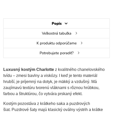
Popis
Veľkostná tabuľka
K produktu odporúčame
Potrebujete poradiť?
Luxusný kostým Charlotte
z kvalitného chanelovského
tvídu – zmesi bavlny a viskózy. I keď je tento materiál
hrubší, je príjemný na dotyk, je mäkký a vzdušný. Má
zaujímavú textúru tvorenú vláknami s rôznou hrúbkou,
farbou a štruktúrou, čo vytvára prskaný efekt.
Kostým pozostáva z krátkeho saka a puzdrových
šiat. Puzdrové šaty majú klasický oválny výstrih a krátke