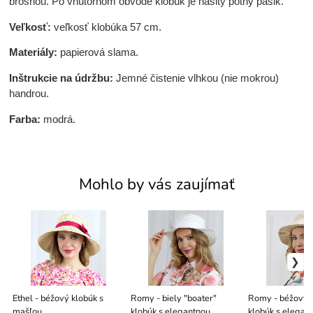
brošňou. Po vnútornom obvode klobúk je našitý potný pásik.
Veľkosť:
veľkosť klobúka 57 cm.
Materiály:
papierová slama.
Inštrukcie na údržbu:
Jemné čistenie vlhkou (nie mokrou)
handrou.
Farba:
modrá.
Mohlo by vás zaujímať
Ethel - béžový klobúk s
Romy - biely "boater"
Romy - béžový 
mašľou
klobúk s elegantnou
klobúk s elegan