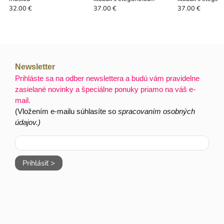
mašľou
mašľou
32.00 €
37.00 €
37.00 €
Newsletter
Prihláste sa na odber newslettera a budú vám pravidelne
zasielané novinky a špeciálne ponuky priamo na váš e-
mail.
(Vložením e-mailu súhlasíte so
spracovaním osobných
údajov.)
Prihlásiť >