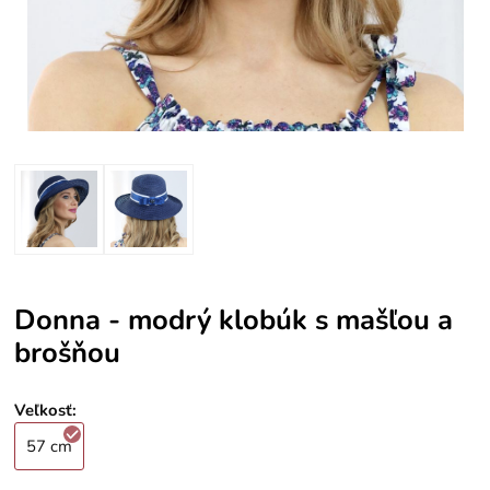
Donna - modrý klobúk s mašľou a
brošňou
Veľkosť
:
57 cm