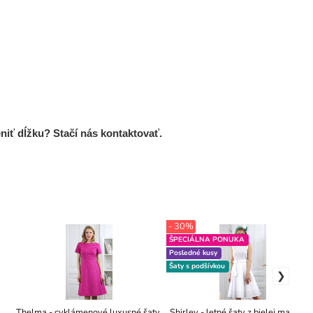
niť dĺžku? Stačí nás kontaktovať.
- 30%
ŠPECIÁLNA PONUKA
Posledné kusy
Šaty s podšívkou
Thelma - cyklámenové luxusné šaty
Shirley - letné šaty z bielej madeiry