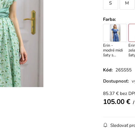
S
M
Farba
:
Erin -
Erin
modré midi
zel
šaty s
šat
veľkým
dr
vzorom
vzo
Kód:
26SS55
Dostupnosť:
v
85.37
€
bez D
105.00
€
Sledovať pr