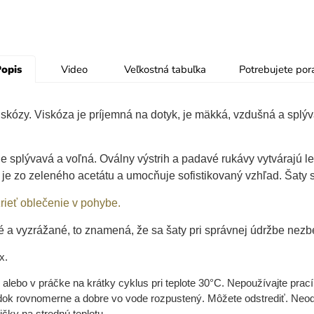
opis
Video
Veľkostná tabuľka
Potrebujete por
skózy. Viskóza je príjemná na dotyk, je mäkká, vzdušná a splývav
 je splývavá a voľná. Oválny výstrih a padavé rukávy vytvárajú 
 je zo zeleného acetátu a umocňuje sofistikovaný vzhľad.
Šaty 
rieť oblečenie v pohybe.
é a vyzrážané, to znamená, že sa šaty pri správnej údržbe nez
x.
ebo v práčke na krátky cyklus pri teplote 30°C. Nepoužívajte prací p
iedok rovnomerne a dobre vo vode rozpustený. Môžete odstrediť. Neo
čky na strednú teplotu.