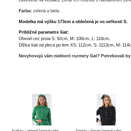
Farba:
zelená a biela.
Modelka má výšku 173cm a oblečená je vo veľkosti S.
Približné parametre šiat:
Obvod cez prsia S: 92cm, M: 100cm, L: 110cm.
Dĺžka šiat od pleca po lem XS: 112cm, S: 1113cm, M: 114
Nevyhovujú vám niektoré rozmery šiat? Potrebovali by s
Audrey - zelené ľanové sako
Sienna - čierne ľanové sako