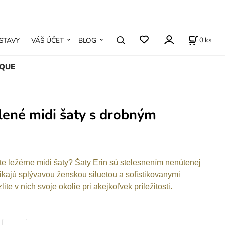
0
ks
STAVY
VÁŠ ÚČET
BLOG
IQUE
elené midi šaty s drobným
e ležérne midi šaty? Šaty Erin sú stelesnením nenútenej
ikajú splývavou ženskou siluetou a sofistikovanymi
ite v nich svoje okolie pri akejkoľvek príležitosti.