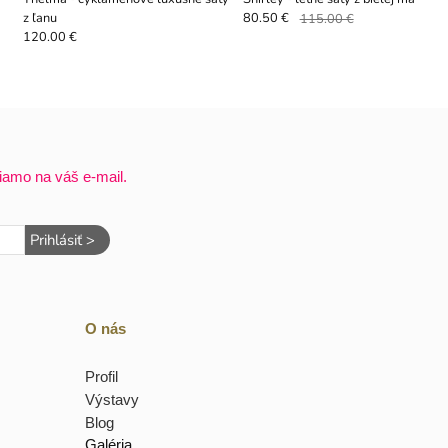
z ľanu
80.50 €
115.00 €
120.00 €
iamo na váš e-mail.
Prihlásiť >
O nás
Profil
Výstavy
Blog
Galéria