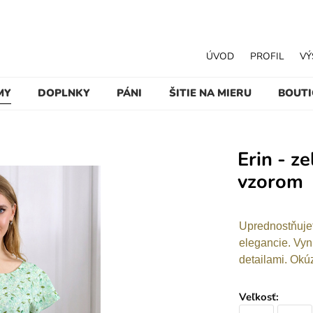
ÚVOD
PROFIL
VÝ
MY
DOPLNKY
PÁNI
ŠITIE NA MIERU
BOUT
Erin - z
vzorom
Uprednostňujet
elegancie. Vyn
detailami. Okúzl
Veľkosť
: