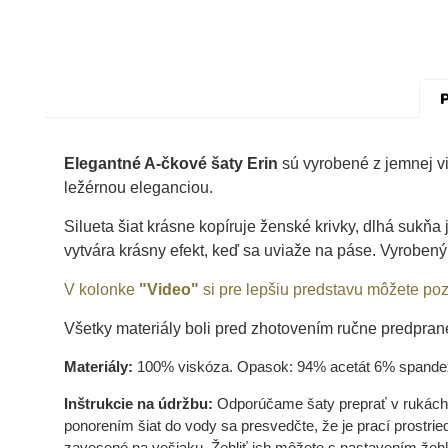
P
Elegantné A-čkové šaty Erin
sú vyrobené z jemnej vi
ležérnou eleganciou.
Silueta šiat krásne kopíruje ženské krivky, dlhá sukňa
vytvára krásny efekt, keď sa uviaže na páse. Vyrobený
V kolonke
"Video"
si pre lepšiu predstavu môžete poz
Všetky materiály boli pred zhotovením ručne predpran
Materiály:
100% viskóza. Opasok: 94% acetát 6% spande
Inštrukcie na údržbu:
Odporúčame šaty preprať v rukách al
ponorením šiat do vody sa presvedčte, že je prací prostr
zavesené na vešiaku. Žehliť ich môžete s nastavením žehli