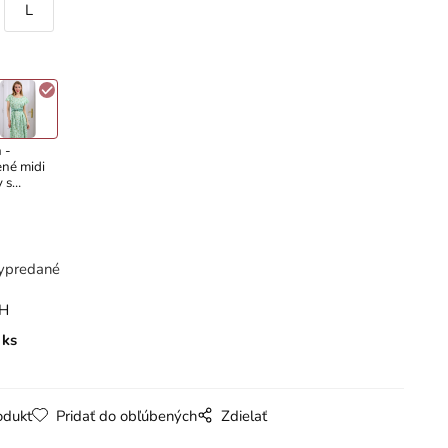
L
 -
ené midi
y s
obným
rom
ypredané
PH
ks
odukt
Pridať do obľúbených
Zdielať