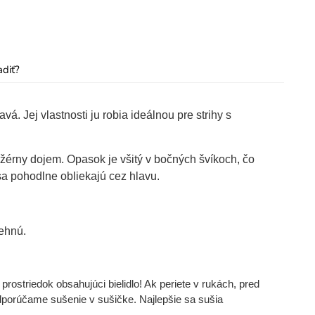
adiť?
á. Jej vlastnosti ju robia ideálnou pre strihy s
ležérny dojem. Opasok je všitý v bočných švíkoch, čo
sa pohodlne obliekajú cez hlavu.
behnú.
rostriedok obsahujúci bielidlo! Ak periete v rukách, pred
dporúčame sušenie v sušičke. Najlepšie sa sušia