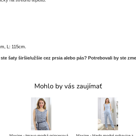
cm, L: 115cm.
te šaty širšie/užšie cez prsia alebo pás? Potrebovali by ste zme
Mohlo by vás zaujímať
Maxine - tmavo modrá princesová
Maxine - bledo modré nohavice z