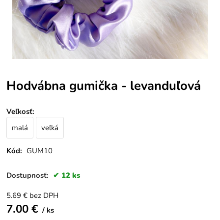
Hodvábna gumička - levanduľová
Veľkosť
:
malá
veľká
Kód:
GUM10
Dostupnosť:
12 ks
5.69
€
bez DPH
7.00
€
ks