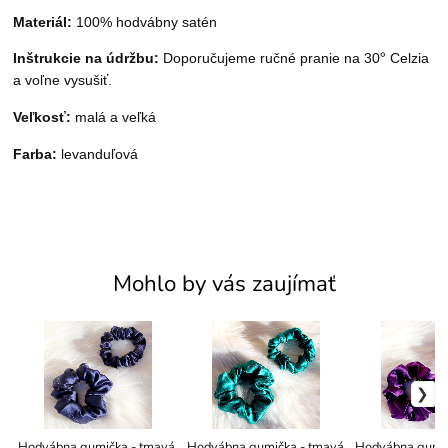
Materiál:
100% hodvábny satén
°
Inštrukcie na údržbu:
Doporučujeme ručné pranie na 30
Celzia
a voľne vysušiť.
Veľkosť:
malá a veľká
Farba:
levanduľová
Mohlo by vás zaujímať
Hodvábna gumička - tmavá
Hodvábna gumička - tmavá
Hodvábna gumič