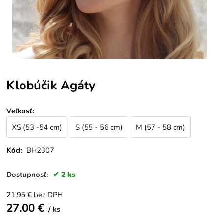
Klobúčik Agáty
Veľkosť
:
XS (53 -54 cm)
S (55 - 56 cm)
M (57 - 58 cm)
Kód:
BH2307
Dostupnosť:
2 ks
21.95
€
bez DPH
27.00
€
ks