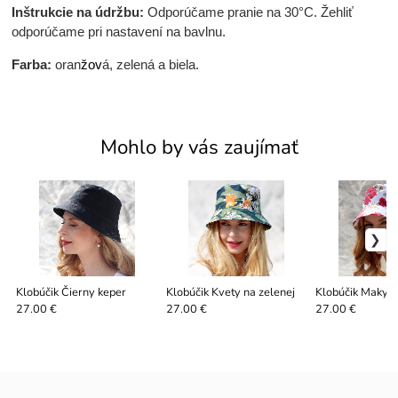
Inštrukcie na údržbu:
Odporúčame pranie na 30°C. Žehliť
odporúčame pri nastavení na bavlnu.
Farba:
oran
žov
á, zelená a biela.
Mohlo by vás zaujímať
Klobúčik Čierny keper
Klobúčik Kvety na zelenej
Klobúčik Maky
27.00 €
27.00 €
27.00 €