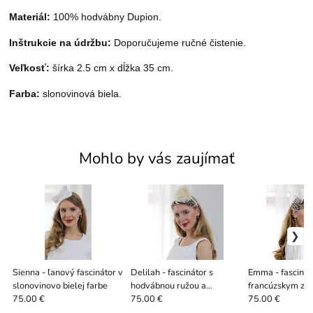
Materiál:
100% hodvábny Dupion.
Inštrukcie na údržbu:
Doporučujeme ručné čistenie
.
Veľkosť:
šírka 2.5 cm x dĺžka 35 cm.
Farba:
slonovinová biela.
Mohlo by vás zaujímať
Sienna - ľanový fascinátor v
Delilah - fascinátor s
Emma - fascinát
slonovinovo bielej farbe
hodvábnou ružou a
francúzskym zá
francúzskym závojom, biely
hodvábnou ružo
75.00 €
75.00 €
75.00 €