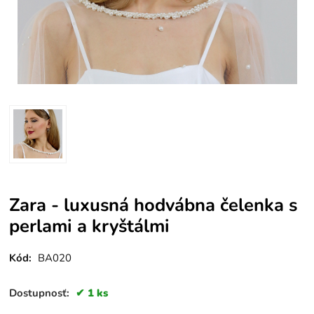
Zara - luxusná hodvábna čelenka s
perlami a kryštálmi
Kód:
BA020
Dostupnosť:
1 ks