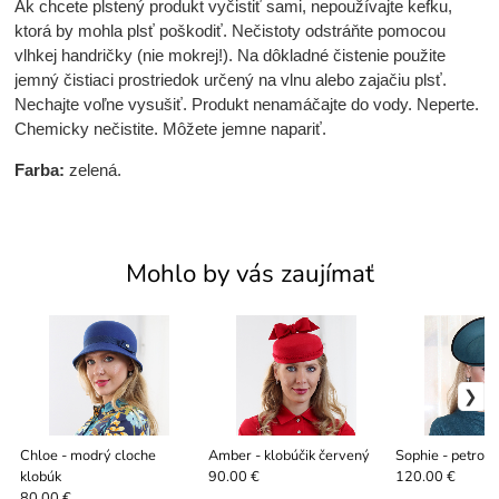
Ak chcete plstený produkt vyčistiť sami, nepoužívajte kefku,
ktorá by mohla plsť poškodiť. Nečistoty odstráňte pomocou
vlhkej handričky (nie mokrej!). Na dôkladné čistenie použite
jemný čistiaci prostriedok určený na vlnu alebo zajačiu plsť.
Nechajte voľne vysušiť. Produkt nenamáčajte do vody. Neperte.
Chemicky nečistite. Môžete jemne napariť.
Farba:
zelená
.
Mohlo by vás zaujímať
Chloe - modrý cloche
Amber - klobúčik červený
Sophie - petrole
klobúk
90.00 €
120.00 €
80.00 €