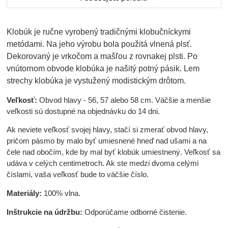
Klobúk je ručne vyrobený tradičnými klobučníckymi
metódami. Na jeho výrobu bola použitá vlnená plsť.
Dekorovaný je vrkočom a mašľou z rovnakej plsti. Po
vnútornom obvode klobúka je našitý potný pásik. Lem
strechy klobúka je vystužený modistickým drôtom.
Veľkosť:
Obvod hlavy - 56, 57 alebo 58 cm. Väčšie a menšie
veľkosti sú dostupné na objednávku do 14 dni.
Ak neviete veľkosť svojej hlavy, stačí si zmerať obvod hlavy,
pričom pásmo by malo byť umiesnené hneď nad ušami a na
čele nad obočím, kde by mal byť klobúk umiestnený. Veľkosť sa
udáva v celých centimetroch. Ak ste medzi dvoma celými
číslami, vaša veľkosť bude to väčšie číslo.
Materiály:
100% vlna.
Inštrukcie na údržbu:
Odporúčame odborné čistenie.