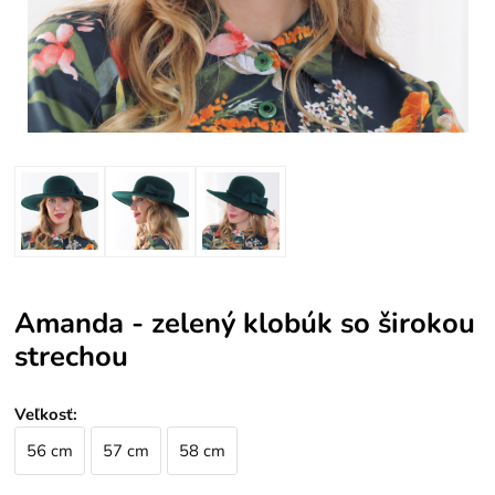
Amanda - zelený klobúk so širokou
strechou
Veľkosť
:
56 cm
57 cm
58 cm