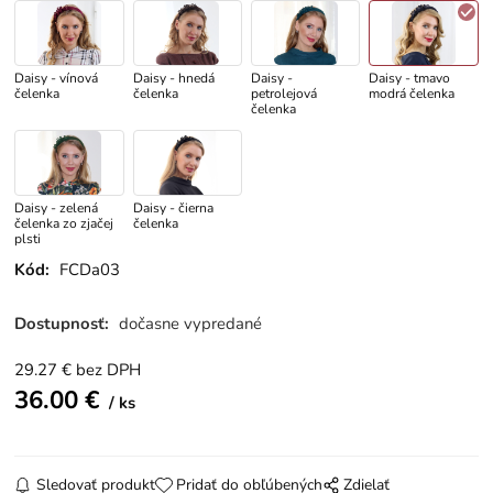
Daisy - vínová
Daisy - hnedá
Daisy -
Daisy - tmavo
čelenka
čelenka
petrolejová
modrá čelenka
čelenka
Daisy - zelená
Daisy - čierna
čelenka zo zjačej
čelenka
plsti
Kód:
FCDa03
Dostupnosť:
dočasne vypredané
29.27
€
bez DPH
36.00
€
ks
Sledovať produkt
Pridať do obľúbených
Zdielať