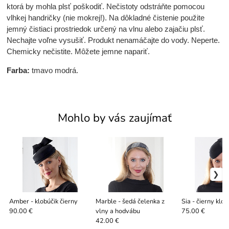
ktorá by mohla plsť poškodiť. Nečistoty odstráňte pomocou
vlhkej handričky (nie mokrej!). Na dôkladné čistenie použite
jemný čistiaci prostriedok určený na vlnu alebo zajačiu plsť.
Nechajte voľne vysušiť. Produkt nenamáčajte do vody. Neperte.
Chemicky nečistite. Môžete jemne napariť.
Farba:
tmavo modrá.
Mohlo by vás zaujímať
Amber - klobúčik čierny
Marble - šedá čelenka z
Sia - čierny klob
vlny a hodvábu
90.00 €
75.00 €
42.00 €