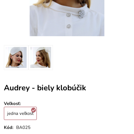
Audrey - biely klobúčik
Veľkosť
:
jedna veľkosť
Kód:
BA025