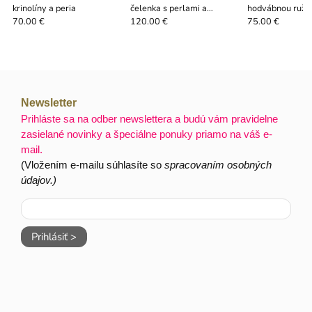
krinolíny a peria
čelenka s perlami a
hodvábnou ružo
kryštálmi
francúzskym záv
70.00 €
120.00 €
75.00 €
Newsletter
Prihláste sa na odber newslettera a budú vám pravidelne
zasielané novinky a špeciálne ponuky priamo na váš e-
mail.
(Vložením e-mailu súhlasíte so
spracovaním osobných
údajov.)
Prihlásiť >