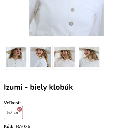
Izumi - biely klobúk
Veľkosť
:
57 cm
Kód:
BA026