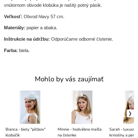
vnútornom obvode klobúka je našitý potný pásik.
Veľkosť:
Obvod hlavy 57 cm.
Materiály:
papier a abaka.
Inštrukcie na údržbu:
Odporúčame odborné čistenie.
Farba:
biela.
Mohlo by vás zaujímať
Bianca - biely "pillbox"
Minnie - hodvábna mašľa
Sarah - luxusný 
klobúčik
na čelenke
krinolíny a peria