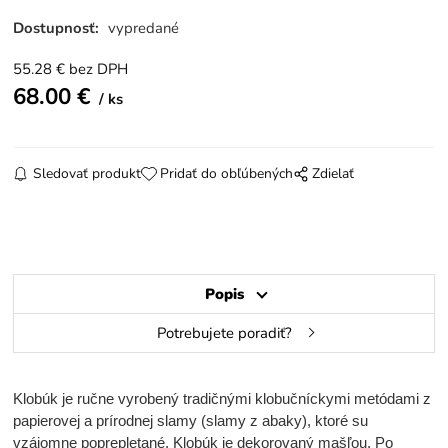
Dostupnosť:
vypredané
55.28
€
bez DPH
68.00
€
ks
Sledovať produkt
Pridať do obľúbených
Zdielať
Popis
Potrebujete poradiť?
Klobúk je ručne vyrobený tradičnými klobučníckymi metódami z
papierovej a prírodnej slamy (slamy z abaky), ktoré su
vzájomne poprepletané. Klobúk je dekorovaný mašľou. Po