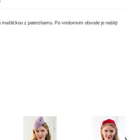
?
 a mašličkou z patershamu. Po vnútornom obvode je našitý