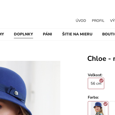
ÚVOD
PROFIL
VÝ
MY
DOPLNKY
PÁNI
ŠITIE NA MIERU
BOUT
Chloe -
Veľkosť
:
56 cm
Farba
: