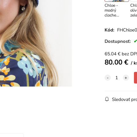
Chloe -
Chl
modrý
oli
cloche
zel
klobúk
clo
klo
Kód:
FHChloe
Dostupnosť:
65.04
€
bez D
80.00
€
k
Sledovať pr