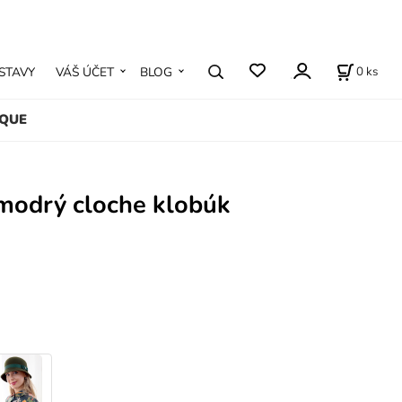
0
ks
STAVY
VÁŠ ÚČET
BLOG
IQUE
 modrý cloche klobúk