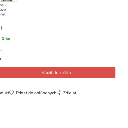
oe -
vovo
ený
che
búk
01
1 ks
PH
s
odukt
Pridať do obľúbených
Zdielať