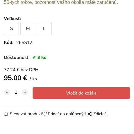
50-tych rokov, pozornosť vášho okolia máte zaručenú.
Veľkosť
:
S
M
L
Kód:
26SS12
Dostupnosť:
3 ks
77.24
€
bez DPH
95.00
€
ks
Sledovať produkt
Pridať do obľúbených
Zdielať