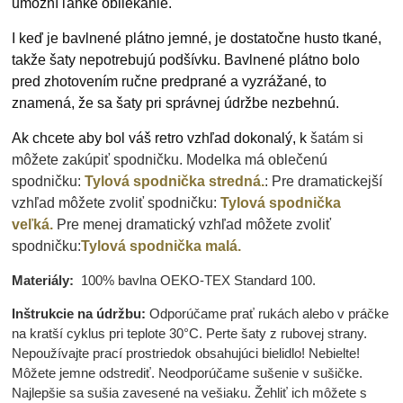
umožní ľahké obliekanie.
I keď je bavlnené plátno jemné, je dostatočne husto tkané,
takže šaty nepotrebujú podšívku. Bavlnené plátno bolo
pred zhotovením ručne predprané a vyzrážané, to
znamená, že sa šaty pri správnej údržbe nezbehnú.
Ak chcete aby bol váš retro vzhľad dokonalý, k
šatám si
môžete zakúpiť spodničku. Modelka má oblečenú
spodničku:
Tylová spodnička stredná.
:
Pre dramatickejší
vzhľad môžete zvoliť spodničku:
Tylová spodnička
veľká
.
Pre menej dramatický vzhľad môžete zvoliť
spodničku:
Tylová spodnička malá.
Materiály:
100% bavlna OEKO-TEX Standard 100.
Inštrukcie na údržbu:
Odporúčame prať rukách alebo v práčke
na kratší cyklus pri teplote 30°C. Perte šaty z rubovej strany.
Nepoužívajte prací prostriedok obsahujúci bielidlo! Nebielte!
Môžete jemne odstrediť. Neodporúčame sušenie v sušičke.
Najlepšie sa sušia zavesené na vešiaku. Žehliť ich môžete s