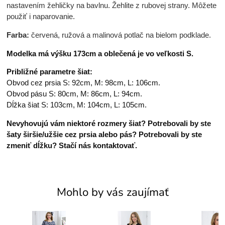
nastavením žehličky na bavlnu. Žehlite z rubovej strany. Môžete
použiť i naparovanie.
Farba:
červená, ružová a malinová potlač na bielom podklade.
Modelka má výšku 173cm a oblečená je vo veľkosti S.
Približné parametre šiat:
Obvod cez prsia S: 92cm, M: 98cm, L: 106cm.
Obvod pásu S: 80cm, M: 86cm, L: 94cm.
Dĺžka šiat S: 103cm, M: 104cm, L: 105cm.
Nevyhovujú vám niektoré rozmery šiat? Potrebovali by ste
šaty širšie/užšie cez prsia alebo pás? Potrebovali by ste
zmeniť dĺžku? Stačí nás kontaktovať.
Mohlo by vás zaujímať