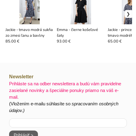
Jackie - tmavo modrá sukňa
Emma - čierne košeľové
Jackie - princeso
zo zmesi ľanu a bavlny
šaty
tmavo modrého 
bavlnou
85.00 €
93.00 €
65.00 €
Newsletter
Prihláste sa na odber newslettera a budú vám pravidelne
zasielané novinky a špeciálne ponuky priamo na váš e-
mail.
(Vložením e-mailu súhlasíte so
spracovaním osobných
údajov.)
Prihlásiť >