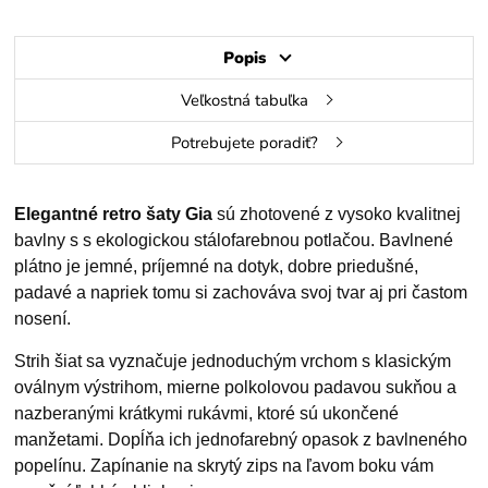
Popis
Veľkostná tabuľka
Potrebujete poradiť?
Elegantné retro šaty Gia
sú zhotovené z vysoko kvalitnej
bavlny s s ekologickou stálofarebnou potlačou. Bavlnené
plátno je jemné, príjemné na dotyk, dobre priedušné,
padavé a napriek tomu si zachováva svoj tvar aj pri častom
nosení.
Strih šiat sa vyznačuje jednoduchým vrchom s klasickým
oválnym výstrihom, mierne polkolovou padavou sukňou a
nazberanými krátkymi rukávmi, ktoré sú ukončené
manžetami. Dopĺňa ich jednofarebný opasok z bavlneného
popelínu. Zapínanie na skrytý zips na ľavom boku vám