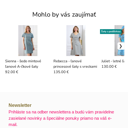
Mohlo by vás zaujímať
Šaty s podšívkou
Sienna - šedo mintové
Rebecca - ľanové
Juliet - letné ša
ľanové A-čkové šaty
princesové šaty s vreckami
130.00 €
92.00 €
135.00 €
Newsletter
Prihláste sa na odber newslettera a budú vám pravidelne
zasielané novinky a špeciálne ponuky priamo na váš e-
mail.