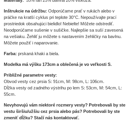
Materiály:
55% ľan 25% bavlna 20% viskóza.
Inštrukcie na údržbu:
Odporúčame prať v rukách alebo v
práčke na kratší cyklus pri teplote 30°C. Nepoužívajte prací
prostriedok obsahujúci bielidlo! Nebielte! Môžete odstrediť.
Neodporúčame sušenie v sušičke. Najlepšie sa suší zavesená
na vešiaku. Žehliť ju môžete s nastavením žehličky na bavlnu.
Môžete použiť i naparovanie.
Farba:
prskaná khaki a biela.
Modelka má výšku 173cm a oblečená je vo veľkosti S.
Približné parametre vesty:
Obvod vesty cez prsia S: 91cm, M: 98cm, L: 106cm.
Dĺžka vesty od zadného výstrihu po lem S: 53cm, M: 54cm, L:
55cm.
Nevyhovujú vám niektoré rozmery vesty? Potrebovali by ste
vestu širšiu/užšiu cez prsia alebo pás? Potrebovali by ste
zmeniť dĺžku? Stačí nás kontaktovať.