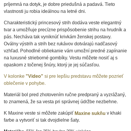
príjemná na dotyk, je dobre priedušná a padavá. Tieto
vlastnosti ju robia ideálnou na letné dni.
Charakteristický princesový strih dodáva veste elegantný
tvar a umožňuje precízne prispôsobenie strihu na hrudník a
pás. Necháva tak vyniknúť krivkám ženskej postavy.
Oválny výstrih a strih bez rukávov dotvárajú nadčasový
vzhľad. Pohodlné obliekanie vám umožní predné zapínanie
na luxusné strieborné gombíky. Vestu môžete nosiť aj s
opaskom z točenej šnúry, ktorý je jej súčasťou.
V kolonke
"Video"
si pre lepšiu predstavu môžete pozrieť
oblečenie v pohybe.
Materiál bol pred zhotovením ručne predpraný a vyzrážaný,
to znamená, že sa vesta pri správnej údržbe nezbehne.
K Maxine veste si môžete zakúpiť
v khaki
Maxine sukňu
farbe a vytvoriť si tak dvojdielne šaty.