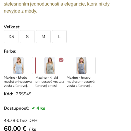
stelesnením jednoduchosti a elegancie, ktorá nikdy
nevyjde z módy.
Veľkosť
:
XS
S
M
L
Farba
:
Maxine - bledo
Maxine - khaki
Maxine - tmavo
modrá princesová
princesová vesta z
modrá princesová
vesta z ľanovej
ľanovej zmesi
vesta z ľanovej
zmesi
zmesi
Kód:
26SS49
Dostupnosť:
4 ks
48.78
€
bez DPH
60.00
€
ks