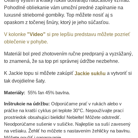
Oválny výstrih a krátky rukáv dotvárajú nadčasový vzhľad.
Pohodlné obliekanie vám umožní predné zapínanie na
luxusné strieborné gombíky. Top môžete nosiť aj s
opaskom z točenej šnúry, ktorý je jeho súčasťou.
V kolonke
"Video"
si pre lepšiu predstavu môžete pozrieť
oblečenie v pohybe.
Materiál bol pred zhotovením ručne predpraný a vyzrážaný,
to znamená, že sa top pri správnej údržbe nezbehne.
K Jackie topu si môžete zakúpiť
a vytvoriť si
Jackie sukňu
tak dvojdielne šaty.
Materiály:
55% ľan 45% bavlna.
Inštrukcie na údržbu:
Odporúčame prať v rukách alebo v
práčke na kratší cyklus pri teplote 30°C. Nepoužívajte prací
prostriedok obsahujúci bielidlo! Nebielte! Môžete odstrediť.
Neodporúčame sušenie v sušičke. Najlepšie sa suší zavesený
na vešiaku. Žehliť ho môžete s nastavením žehličky na bavlnu.
Môžete použiť i naparovanie.