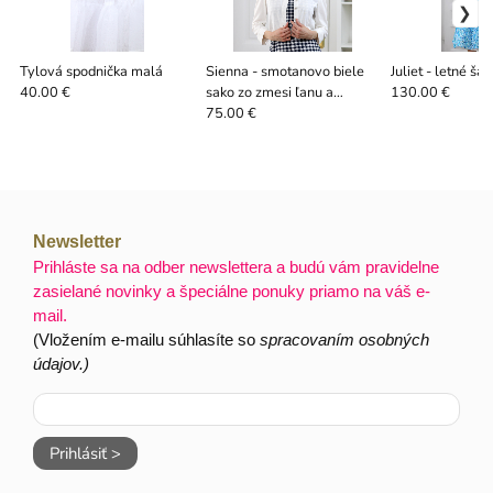
Tylová spodnička malá
Sienna - smotanovo biele
Juliet - letné ša
sako zo zmesi ľanu a
40.00 €
130.00 €
rayonu
75.00 €
Newsletter
Prihláste sa na odber newslettera a budú vám pravidelne
zasielané novinky a špeciálne ponuky priamo na váš e-
mail.
(Vložením e-mailu súhlasíte so
spracovaním osobných
údajov.)
Prihlásiť >