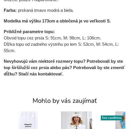
Farba:
prskaná tmavo modrá a biela.
Modelka má výšku 173cm a oblečená je vo veľkosti S.
Približné parametre topu:
Obvod topu cez prsia S: 91cm, M: 98cm, L: 106cm.
Dĺžka topu od zadného výstrihu po lem S: 53cm, M: 54cm, L:
55cm.
Nevyhovujú vám niektoré rozmery topu? Potrebovali by ste
top širší/užší cez prsia alebo pás? Potrebovali by ste zmeniť
dĺžku? Stačí nás kontaktovať.
Mohlo by vás zaujímať
Šaty s podšívkou