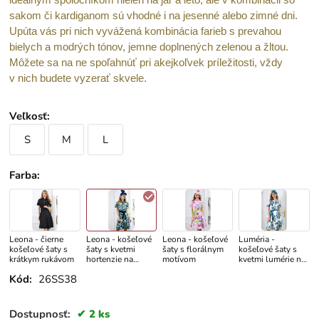
sakom či kardiganom sú vhodné i na jesenné alebo zimné dni.
Upúta vás pri nich vyvážená kombinácia farieb s prevahou
bielych a modrých tónov, jemne doplnených zelenou a žltou.
Môžete sa na ne spoľahnúť pri akejkoľvek príležitosti, vždy
v nich budete vyzerať skvele.
Veľkosť
:
S
M
L
Farba
:
Leona - čierne
Leona - košeľové
Leona - košeľové
Luméria -
košeľové šaty s
šaty s kvetmi
šaty s florálnym
košeľové šaty s
krátkym rukávom
hortenzie na
motívom
kvetmi lumérie na
modrom podklade
bielom podklade,
Kód:
26SS38
autorská potlač
Dostupnosť:
2 ks