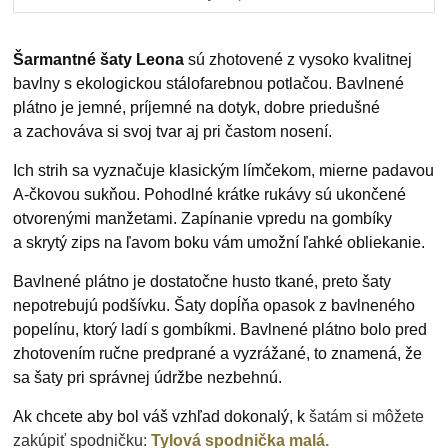
Šarmantné šaty Leona
sú zhotovené z vysoko kvalitnej
bavlny s ekologickou stálofarebnou potlačou. Bavlnené
plátno je jemné, príjemné na dotyk, dobre priedušné
a zachováva si svoj tvar aj pri častom nosení.
Ich strih sa vyznačuje klasickým límčekom, mierne padavou
A-čkovou sukňou. Pohodlné krátke rukávy sú ukončené
otvorenými manžetami. Zapínanie vpredu na gombíky
a skrytý zips na ľavom boku vám umožní ľahké obliekanie.
Bavlnené plátno je dostatočne husto tkané, preto šaty
nepotrebujú podšívku. Šaty dopĺňa opasok z bavlneného
popelínu, ktorý ladí s gombíkmi. Bavlnené plátno bolo pred
zhotovením ručne predprané a vyzrážané, to znamená, že
sa šaty pri správnej údržbe nezbehnú.
Ak chcete aby bol váš vzhľad dokonalý, k
šatám si môžete
zakúpiť spodničku:
Tylová spodnička malá.