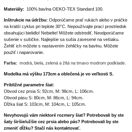
Materiály:
100% bavlna OEKO-TEX Standard 100.
Inštrukcie na údržbu:
Odporúčame prať rukách alebo v práčke
na kratší cyklus pri teplote 30°C. Nepoužívajte prací prostriedok
obsahujúci bielidlo! Nebielte! Môžete odstrediť. Neodporúčame
sušenie v sušičke. Najlepšie sa sušia zavesené na vešiaku.
Žehliť ich môžete s nastavením žehličky na bavlnu. Môžete
použiť i naparovanie.
Farba:
modrá, biela, zelená a žltá na tmavo modrom podklade.
Modelka má výšku 173cm a oblečená je vo veľkosti S.
Približné parametre šiat:
Obvod cez prsia S: 92cm, M: 98cm, L: 106cm.
Obvod pásu S: 80cm, M: 86cm, L: 94cm.
Dĺžka šiat S: 103cm, M: 104cm, L: 105cm.
Nevyhovujú vám niektoré rozmery šiat? Potrebovali by ste
šaty širšie/užšie cez prsia alebo pás? Potrebovali by ste
zmeniť dĺžku? Stačí nás kontaktovať.