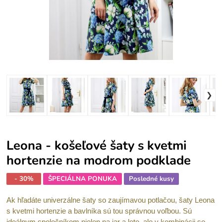
Leona - košeľové šaty s kvetmi
hortenzie na modrom podklade
- 30%
ŠPECIÁLNA PONUKA
Posledné kusy
Ak hľadáte univerzálne šaty so zaujímavou potlačou, šaty Leona
s kvetmi hortenzie a bavlníka sú tou správnou voľbou. Sú
ideálnym spoločníkom nielen na jar a leto, ale v kombinácii so