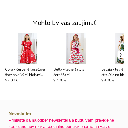
Mohlo by vás zaujímať
Cora - červené košeľové
Betty - letné šaty s
Letizia - letné š
šaty s veľkými bielymi
čerešňami
strelície na bie
bodkami
podklade
92.00 €
92.00 €
98.00 €
Newsletter
Prihláste sa na odber newslettera a budú vám pravidelne
zasielané novinky a špeciálne ponuky priamo na váš e-