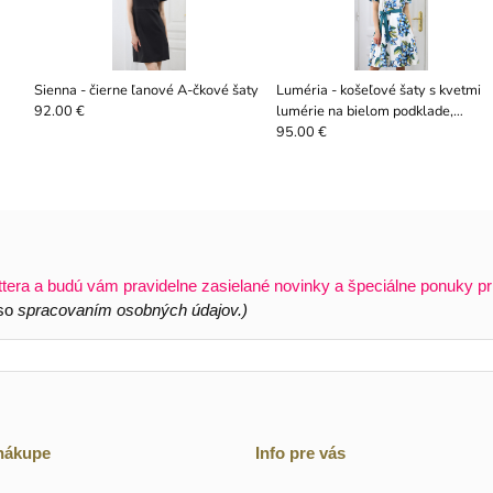
Sienna - čierne ľanové A-čkové šaty
Luméria - košeľové šaty s kvetmi
lumérie na bielom podklade,
92.00 €
autorská potlač
95.00 €
ttera a budú vám pravidelne zasielané novinky a špeciálne ponuky pr
 so
spracovaním osobných údajov.)
 nákupe
Info pre vás