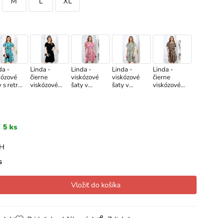
M
L
XL
da -
Linda -
Linda -
Linda -
Linda -
kózové
čierne
viskózové
viskózové
čierne
 s retro
viskózové
šaty v
šaty v
viskózové
rom
šaty
ružových
zelených
šaty s
odtieňoch
odtieňoch
béžovým
grafickým
vzorom
5 ks
PH
s