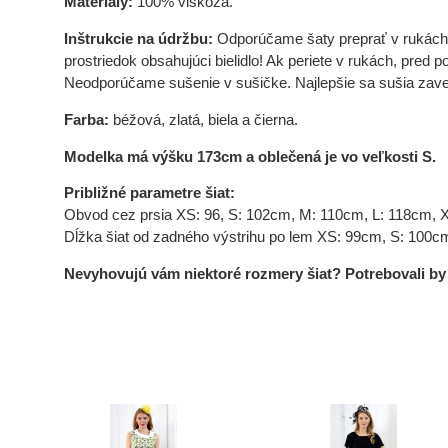
Materiály:
100% viskóza.
Inštrukcie na údržbu:
Odporúčame šaty preprať v rukách al
prostriedok obsahujúci bielidlo! Ak periete v rukách, pred
Neodporúčame sušenie v sušičke. Najlepšie sa sušia zaves
Farba:
béžová, zlatá, biela a čierna.
Modelka má výšku 173cm a oblečená je vo veľkosti S.
Približné parametre šiat:
Obvod cez prsia XS: 96, S: 102cm, M: 110cm, L: 118cm, 
Dĺžka šiat od zadného výstrihu po lem XS: 99cm, S: 100c
Nevyhovujú vám niektoré rozmery šiat? Potrebovali by s