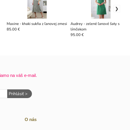
Maxine - khaki sukňa z ľanovej zmesi
Audrey - zelené ľanové šaty s
límčekom
85.00 €
95.00 €
iamo na váš e-mail.
Prihlásiť >
O nás