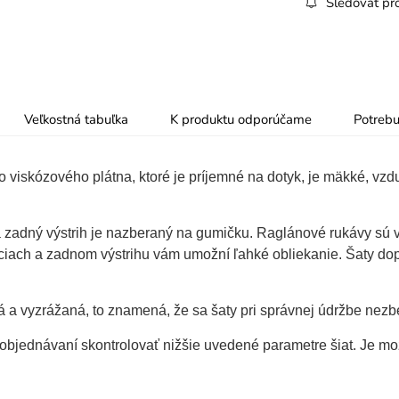
Sledovať pr
Veľkostná tabuľka
K produktu odporúčame
Potrebu
 viskózového plátna, ktoré je príjemné na dotyk, je mäkké, vzdu
a zadný výstrih je nazberaný na gumičku. Raglánové rukávy sú
ciach a zadnom výstrihu vám umožní ľahké obliekanie. Šaty dop
 a vyzrážaná, to znamená, že sa šaty pri správnej údržbe nezb
i objednávaní skontrolovať nižšie uvedené parametre šiat. Je m