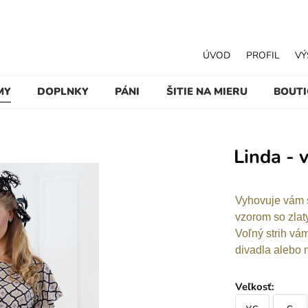
ÚVOD
PROFIL
VÝ
MY
DOPLNKY
PÁNI
ŠITIE NA MIERU
BOUT
Linda - 
Vyhovuje vám s
vzorom so zlat
Voľný strih vá
divadla alebo 
Veľkosť
: