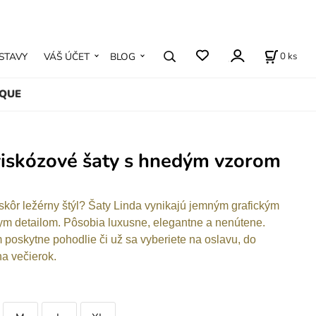
0
ks
STAVY
VÁŠ ÚČET
BLOG
IQUE
viskózové šaty s hnedým vzorom
kôr ležérny štýl? Šaty Linda vynikajú jemným grafickým
ym detailom. Pôsobia luxusne, elegantne a nenútene.
m poskytne pohodlie či už sa vyberiete na oslavu, do
na večierok.