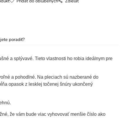
odukt
Pridať do obľúbených
Zdielať
jete poradiť?
šné a splývavé. Tieto vlastnosti ho robia ideálnym pre
 voľné a pohodlné. Na pleciach sú nazberané do
ĺňa opasok z lesklej točenej šnúry ukončený
ehnú.
ožné, že vám bude viac vyhovovať menšie číslo ako