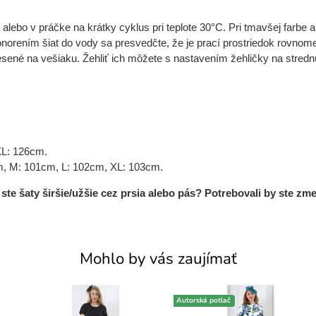
ebo v práčke na krátky cyklus pri teplote 30°C. Pri tmavšej farbe a
 ponorením šiat do vody sa presvedčte, že je prací prostriedok rovno
ené na vešiaku. Žehliť ich môžete s nastavením žehličky na strednú
XL: 126cm.
m, M: 101cm, L: 102cm, XL: 103cm.
te šaty širšie/užšie cez prsia alebo pás? Potrebovali by ste zme
Mohlo by vás zaujímať
Autorská potlač