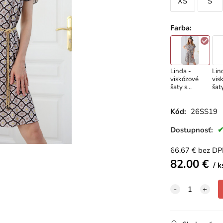
XS
S
Farba
:
Linda -
Lin
viskózové
vis
šaty s
šaty
hnedým
vzo
vzorom
Kód:
26SS19
Dostupnosť:
66.67
€
bez D
82.00
€
k