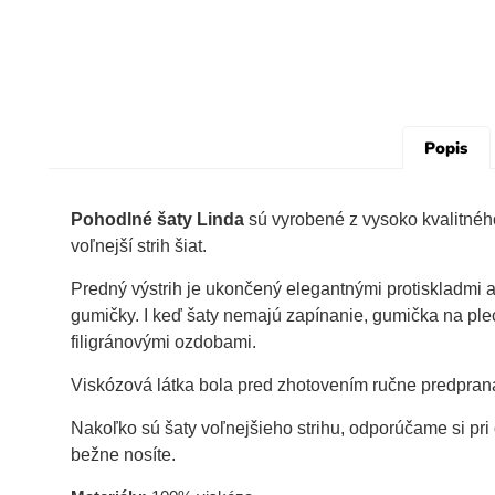
Popis
Pohodlné šaty Linda
sú vyrobené z vysoko kvalitného
voľnejší strih šiat.
Predný výstrih je ukončený elegantnými protiskladmi 
gumičky. I keď šaty nemajú zapínanie, gumička na ple
filigránovými ozdobami.
Viskózová látka bola pred zhotovením ručne predpraná
Nakoľko sú šaty voľnejšieho strihu, odporúčame si pr
bežne nosíte.