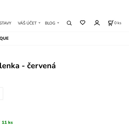
0
ks
STAVY
VÁŠ ÚČET
BLOG
IQUE
lenka - červená
11 ks