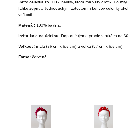
Retro čelenka zo 100% bavlny, ktorá má všitý drôtik. Použit
ľahko zopnúť. Jednoduchým zatočtením koncov čelenky okolo s
veľkostí.
Materiál:
100% bavlna.
Inštrukcie na údržbu:
Doporučujeme pranie v ruk
ách
na 3
Veľkosť:
malá (76 cm x 6.5 cm) a veľká (87 cm x 6.5 cm).
Farba:
červen
á
.