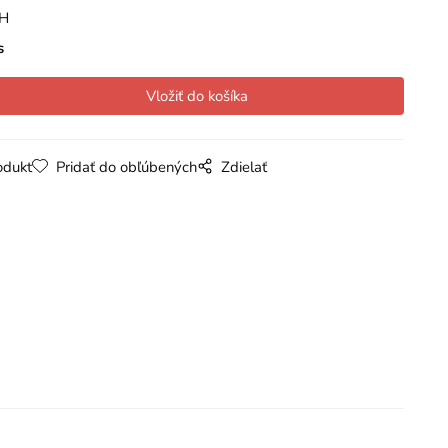
PH
s
odukt
Pridať do obľúbených
Zdielať