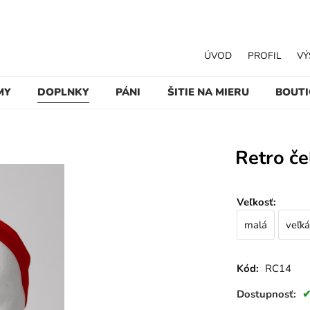
ÚVOD
PROFIL
VÝ
MY
DOPLNKY
PÁNI
ŠITIE NA MIERU
BOUT
Retro če
Veľkosť
:
malá
veľká
Kód:
RC14
Dostupnosť: