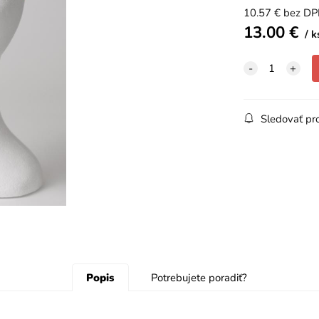
10.57
€
bez D
13.00
€
k
Sledovať pr
Popis
Potrebujete poradiť?