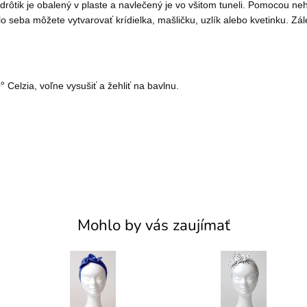
ý drôtik je obalený v plaste a navlečený je vo všitom tuneli. Pomocou 
eba môžete vytvarovať krídielka, mašličku, uzlík alebo kvetinku. Zálež
°
0
Celzia, voľne vysušiť a
žehliť na bavlnu.
Mohlo by vás zaujímať