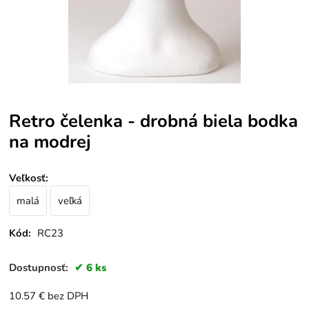
Retro čelenka - drobná biela bodka
na modrej
Veľkosť
:
malá
veľká
Kód:
RC23
Dostupnosť:
6 ks
10.57
€
bez DPH