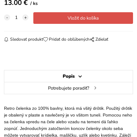
13.00
€
ks
Sledovať produkt
Pridať do obľúbených
Zdielať
Popis
Potrebujete poradiť?
Retro čelenka zo 100% bavlny, ktorá má všitý drôtik. Použitý drôtik
je obalený v plaste a navlečený je vo všitom tuneli. Pomocou neho
sa čelenka vpredu na čele alebo vzadu na temeni dá ľahko
zopnúť. Jednoduchým zatočtením koncov čelenky okolo seba
môžete vytvarovať krídielka, mašličku, uzlík alebo kvetinku. Záleží