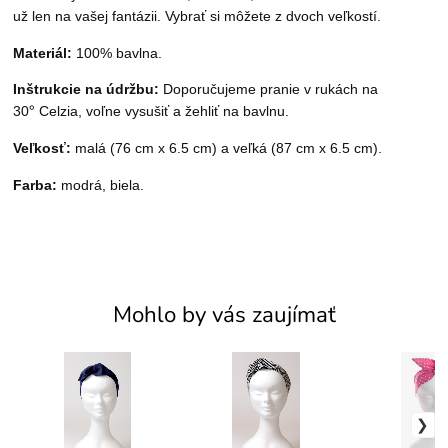
už len na vašej fantázii. Vybrať si môžete z dvoch veľkostí.
Materiál:
100% bavlna.
Inštrukcie na údržbu:
Doporučujeme pranie v ruk
ách
na
°
30
Celzia, voľne vysušiť a
žehliť na bavlnu.
Veľkosť:
malá (76 cm x 6.5 cm) a veľká (87 cm x 6.5 cm).
Farba:
modr
á, biela
.
Mohlo by vás zaujímať