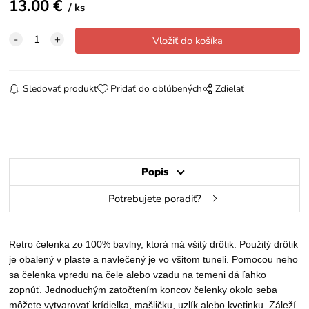
13.00
€
ks
Sledovať produkt
Pridať do obľúbených
Zdielať
Popis
Potrebujete poradiť?
Retro čelenka zo 100% bavlny, ktorá má všitý drôtik. Použitý drôtik
je obalený v plaste a navlečený je vo všitom tuneli. Pomocou neho
sa čelenka vpredu na čele alebo vzadu na temeni dá ľahko
zopnúť. Jednoduchým zatočtením koncov čelenky okolo seba
môžete vytvarovať krídielka, mašličku, uzlík alebo kvetinku. Záleží