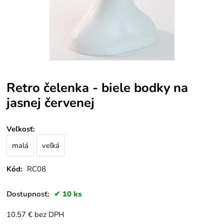
Retro čelenka - biele bodky na
jasnej červenej
Veľkosť
:
malá
veľká
Kód:
RC08
Dostupnosť:
10 ks
10.57
€
bez DPH