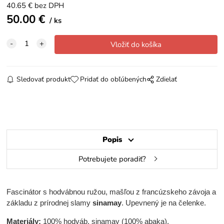
40.65
€
bez DPH
50.00
€
ks
Sledovať produkt
Pridať do obľúbených
Zdielať
Popis
Potrebujete poradiť?
Fascinátor s hodvábnou ružou, mašľou z francúzskeho závoja a
základu z prírodnej slamy
sinamay
. Upevnený je na čelenke.
Materiály:
100% hodváb, sinamay (100% abaka).