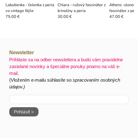
Labutienka - čelenka z peria
Chiara - ružový fascinátor z
Athens -slonovi
vo vintage štýle
krinolíny a peria
fascinátor z peri
hrebeni
75.00 €
30.00 €
47.00 €
Newsletter
Prihláste sa na odber newslettera a budú vám pravidelne
zasielané novinky a špeciálne ponuky priamo na váš e-
mail.
(Vložením e-mailu súhlasíte so
spracovaním osobných
údajov.)
Prihlásiť >