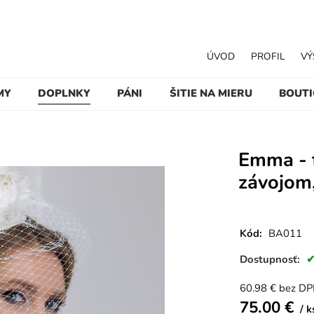
ÚVOD
PROFIL
VÝ
MY
DOPLNKY
PÁNI
ŠITIE NA MIERU
BOUT
Emma - 
závojom
Kód:
BA011
Dostupnosť:
60.98
€
bez D
75.00
€
k