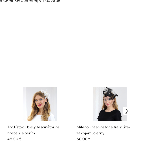
 čelenke obalenej v hodvábe.
Trojlístok - biely fascinátor na
Milano - fascinátor s francúzskym
hrebeni s perím
závojom, čierny
45.00 €
50.00 €