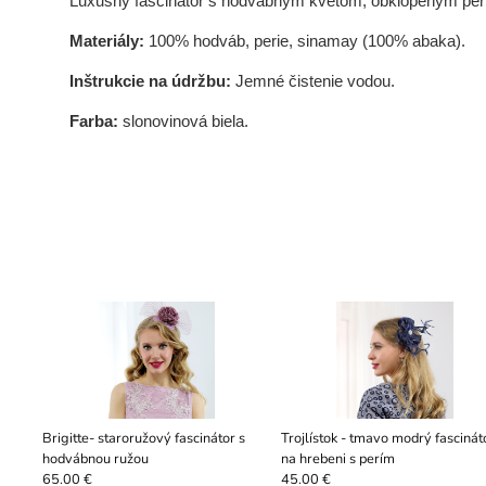
Luxusný fascinátor s hodvábnym kvetom, obklopeným perí
Materiály:
100% hodváb, perie, sinamay (100% abaka).
Inštrukcie na údržbu:
Jemné čistenie vodou.
Farba:
slonovinová biela.
Brigitte- staroružový fascinátor s
Trojlístok - tmavo modrý fascinát
hodvábnou ružou
na hrebeni s perím
65.00 €
45.00 €