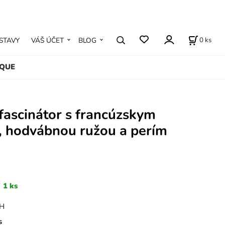
0
ks
STAVY
VÁŠ ÚČET
BLOG
IQUE
fascinátor s francúzskym
, hodvábnou ružou a perím
1 ks
PH
s