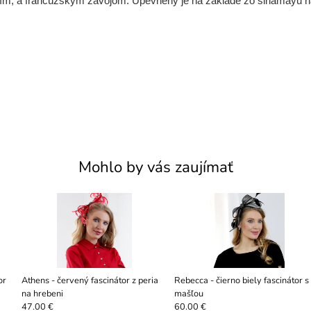
m, a francúzskym závojom. Upevnený je na základe zo sinamayu na
Mohlo by vás zaujímať
or
Athens - červený fascinátor z peria
Rebecca - čierno biely fascinátor s
na hrebeni
mašľou
47.00 €
60.00 €