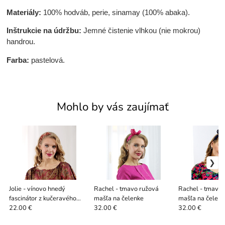
Materiály:
100% hodváb, perie, sinamay (100% abaka).
Inštrukcie na údržbu:
Jemné čistenie vlhkou (nie mokrou)
handrou.
Farba:
pastelová.
Mohlo by vás zaujímať
Jolie - vínovo hnedý
Rachel - tmavo ružová
Rachel - tmavo
fascinátor z kučeravého
mašľa na čelenke
mašľa na čelen
peria
22.00 €
32.00 €
32.00 €