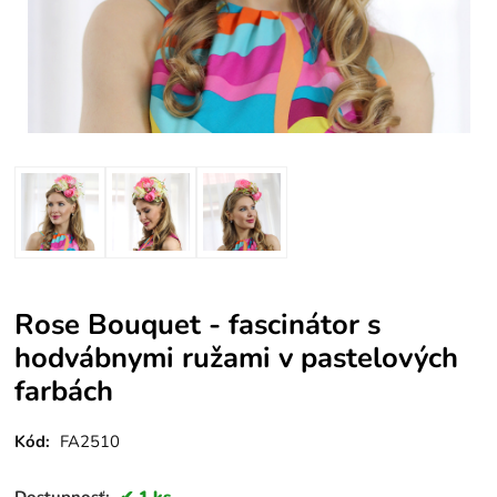
Rose Bouquet - fascinátor s
hodvábnymi ružami v pastelových
farbách
Kód:
FA2510
Dostupnosť:
1 ks