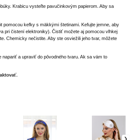
lobúky. Krabicu vysteľte pavučinkovým papierom. Aby sa
tôt pomocou kefky s mäkkými štetinami. Kefujte jemne, aby
 pri čistení elektroniky). Čistiť možete aj pomocou vlhkej
e. Chemicky nečistite. Aby ste osviežili jeho tvar, môžete
e napariť a upraviť do pôvodného tvaru. Ak sa vám to
aktovať.