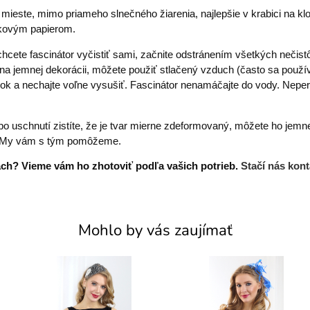
ieste, mimo priameho slnečného žiarenia, najlepšie v krabici na k
inkovým papierom.
hcete fascinátor vyčistiť sami, začnite odstránením všetkých nečis
 na jemnej dekorácii, môžete použiť stlačený vzduch (často sa používa
edok a nechajte voľne vysušiť. Fascinátor nenamáčajte do vody. Nepert
o uschnutí zistíte, že je tvar mierne zdeformovaný, môžete ho jemn
te. My vám s tým pomôžeme.
bách? Vieme vám ho zhotoviť podľa vašich potrieb.
Stačí nás kont
Mohlo by vás zaujímať