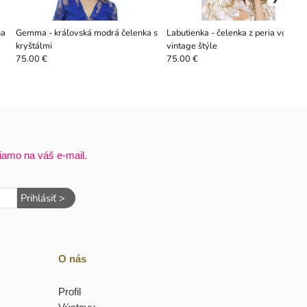
na
Gemma - kráľovská modrá čelenka s
Labutienka - čelenka z peria vo
kryštálmi
vintage štýle
75.00 €
75.00 €
iamo na váš e-mail.
Prihlásiť >
O nás
Profil