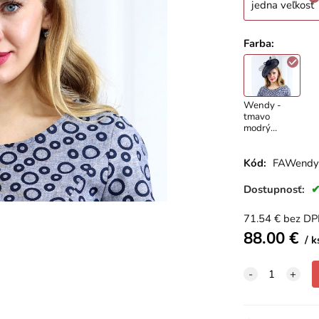
jedna veľkosť
Farba
:
Wendy -
tmavo
modrý
fascinátor
Kód:
FAWendy
Dostupnosť:
71.54
€
bez D
88.00
€
k