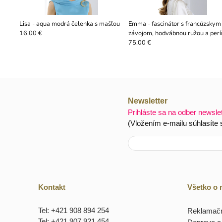
Lisa - aqua modrá čelenka s mašľou
Emma - fascinátor s francúzskym
závojom, hodvábnou ružou a per
16.00 €
75.00 €
Newsletter
Prihláste sa na odber newsle
(Vložením e-mailu súhlasíte
Kontakt
Všetko o
Tel: +421 908 894 254
Reklamačn
Tel: +421 907 921 454