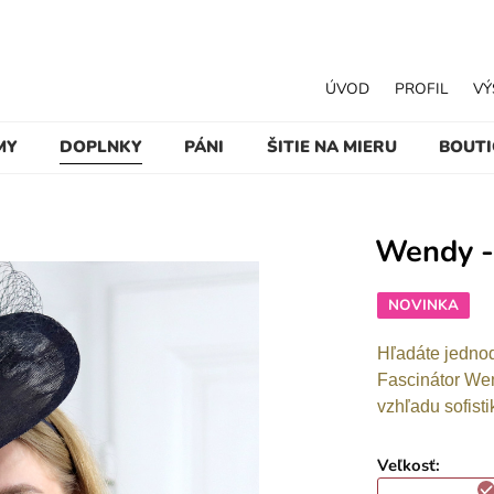
ÚVOD
PROFIL
VÝ
MY
DOPLNKY
PÁNI
ŠITIE NA MIERU
BOUT
Wendy -
NOVINKA
Hľadáte jednod
Fascinátor Wen
vzhľadu sofist
Veľkosť
: