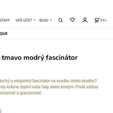
0
ks
STAVY
VÁŠ ÚČET
BLOG
IQUE
 tmavo modrý fascinátor
uchý a elegantný fascinátor na svadbu alebo dostihy?
dy krásne doplní vaše šaty alebo kostým. Pridá vášmu
ikovanosť a gracióznosť.