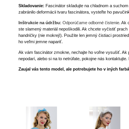
Skladovanie:
Fascinátor skladujte na chladnom a suchom m
zabránilo deformácii tvaru fascinátora, vysteľte ho pavuč
Inštrukcie na údržbu:
Odporúčame odborné čistenie.
Ak c
ste slamený materiál nepoškodili. Ak chcete vyčistiť prach
handričky (nie mokrej!). Použite len jemný čistiaci prostri
ho veľmi jemne napariť.
Ak vám fascinátor zmokne, nechajte ho voľne vysušiť. Ak p
nepodarí, alebo si na to netrúfate, pokojne nás kontaktuj
Zaujal vás tento model, ale potrebujete ho v iných far