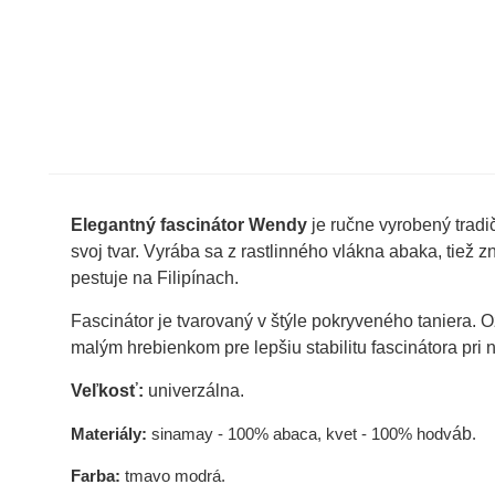
Elegantný fascinátor Wendy
je ručne vyrobený tradi
svoj tvar. V
yrába sa z rastlinného vlákna abaka, tiež z
pestuje na Filipínach.
Fascinátor je tvarovaný v štýle pokryveného taniera
malým hrebienkom pre lepšiu stabilitu fascinátora pri 
Veľkosť:
univerzálna.
Materiály:
sinamay - 100% abaca, kvet - 100% hodv
áb
.
Farba:
tmavo modrá.