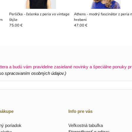
Perlička - čelenka z peria vo vintage
Athens - modrý fascinátor z peria 
ím
štýle
hrebeni
75.00 €
47.00 €
ttera a budú vám pravidelne zasielané novinky a špeciálne ponuky pr
 so
spracovaním osobných údajov.)
 nákupe
Info pre vás
ý poriadok
Veľkostná tabuľka
Starostlivosť o odevy