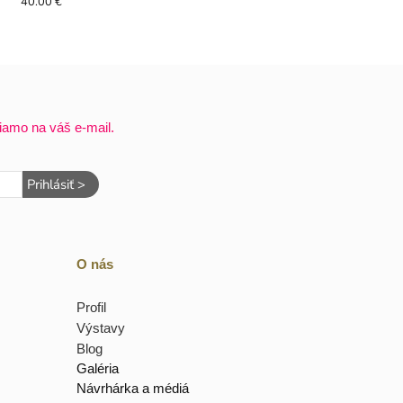
40.00 €
iamo na váš e-mail.
Prihlásiť >
O nás
Profil
Výstavy
Blog
Galéria
Návrhárka a médiá