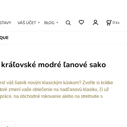
0
ks
STAVY
VÁŠ ÚČET
BLOG
IQUE
 kráľovské modré ľanové sako
sť váš šatník novým klasickým kúskom? Zvoľte si krátke
toré zmení vaše oblečenie na nadčasovú klasiku, či už
 práce, na obchodné rokovanie alebo na stretnutie s