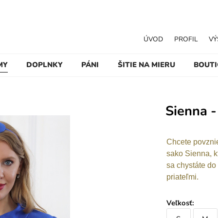
ÚVOD
PROFIL
VÝ
MY
DOPLNKY
PÁNI
ŠITIE NA MIERU
BOUT
Sienna -
Chcete povznie
sako Sienna, k
sa chystáte do
priateľmi.
Veľkosť
: