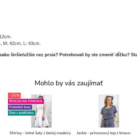
112cm.
, M: 42cm, L: 43cm.
ko širšie/užšie cez prsia? Potrebovali by ste zmeniť dĺžku? St
Mohlo by vás zaujímať
- 30%
ŠPECIÁLNA PONUKA
Posledné kusy
Šaty s podšívkou
Shirley - letné šaty z bielej madeiry
Jackie - princesový top z tmavo