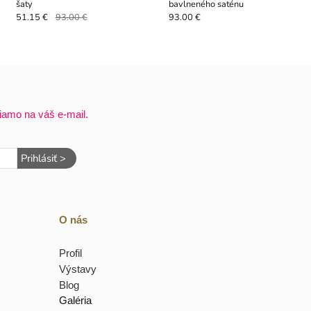
šaty
bavlneného saténu
51.15 €
93.00 €
93.00 €
iamo na váš e-mail.
Prihlásiť >
O nás
Profil
Výstavy
Blog
Galéria