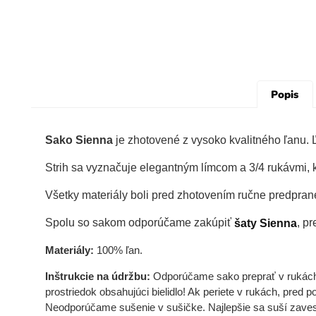
Popis
Sako Sienna
je zhotovené z vysoko kvalitného ľanu. 
Strih sa vyznačuje elegantným límcom a 3/4 rukávmi, 
Všetky materiály boli pred zhotovením ručne predpran
Spolu so sakom odporúčame zakúpiť
, p
šaty Sienna
Materiály:
100% ľan.
Inštrukcie na údržbu:
Odporúčame sako preprať v rukách a
prostriedok obsahujúci bielidlo! Ak periete v rukách, pre
Neodporúčame sušenie v sušičke. Najlepšie sa suší zavese