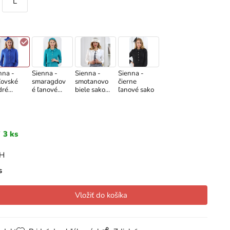
L
nna -
Sienna -
Sienna -
Sienna -
ľovské
smaragdov
smotanovo
čierne
dré
é ľanové
biele sako
ľanové sako
ové sako
sako
zo zmesi
ľanu a
rayonu
3 ks
PH
s