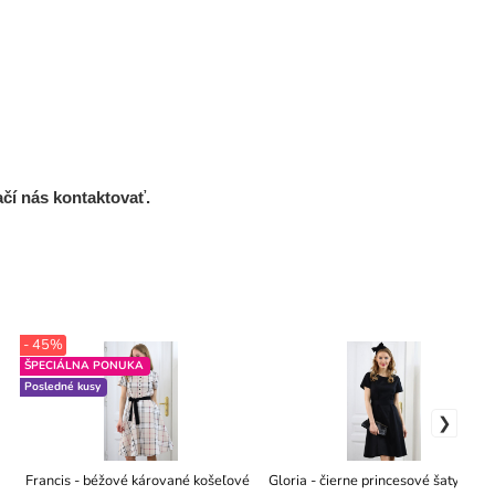
ačí nás kontaktovať.
- 45%
ŠPECIÁLNA PONUKA
Posledné kusy
Francis - béžové kárované košeľové
Gloria - čierne princesové šaty z