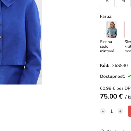
S
M
Farba
:
Sienna -
Sie
šedo
krá
mintové
mo
ľanové sako
ľan
Kód:
26SS40
Dostupnosť:
60.98
€
bez D
75.00
€
k