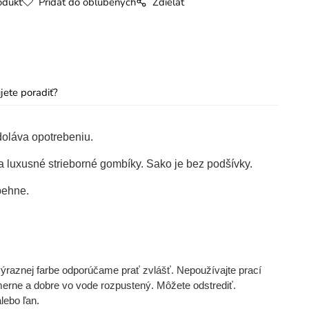
odukt
Pridať do obľúbených
Zdielať
jete poradiť?
doláva opotrebeniu.
 luxusné strieborné gombíky. Sako je bez podšívky.
behne.
výraznej farbe odporúčame prať zvlášť. Nepoužívajte prací
omerne a dobre vo vode rozpustený. Môžete odstrediť.
lebo ľan.