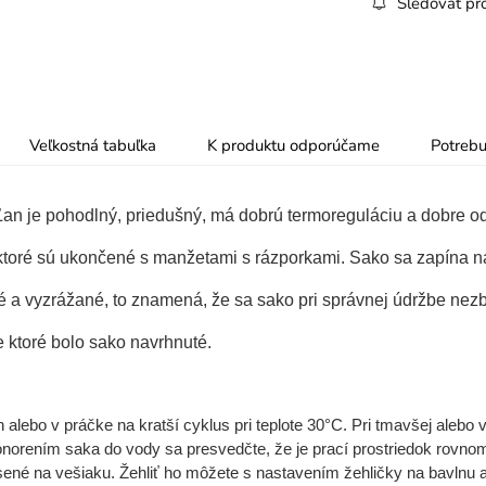
Sledovať pr
Veľkostná tabuľka
K produktu odporúčame
Potrebu
Ľan je pohodlný, priedušný, má dobrú termoreguláciu a dobre o
ktoré sú ukončené s manžetami s rázporkami. Sako sa zapína na
é a vyzrážané, to znamená, že sa sako pri správnej údržbe nez
re ktoré bolo sako navrhnuté.
lebo v práčke na kratší cyklus pri teplote 30°C. Pri tmavšej alebo 
d ponorením saka do vody sa presvedčte, že je prací prostriedok rovn
né na vešiaku. Žehliť ho môžete s nastavením žehličky na bavlnu a