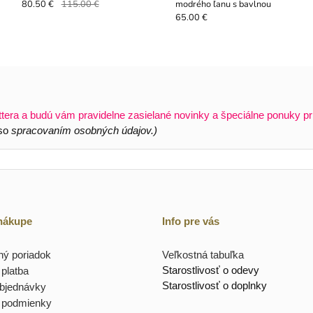
modrého ľanu s bavlnou
80.50 €
115.00 €
65.00 €
ttera a budú vám pravidelne zasielané novinky a špeciálne ponuky pr
 so
spracovaním osobných údajov.)
 nákupe
Info pre vás
ý poriadok
Veľkostná tabuľka
Starostlivosť o odevy
platba
Starostlivosť o doplnky
objednávky
 podmienky