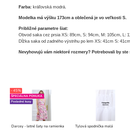
Farba:
kráľovská modrá
.
Modelka má výšku 173cm a oblečená je vo veľkosti S.
Približné parametre šiat:
Obvod saka cez prsia XS: 89cm, S: 94cm, M: 105cm, L: 
Dĺžka saka od zadného výstrihu po lem XS: 41cm S: 41cm
Nevyhovujú vám niektoré rozmery? Potrebovali by ste sa
- 45%
ŠPECIÁLNA PONUKA
Posledné kusy
Darcey - letné šaty na ramienka
Tylová spodnička malá