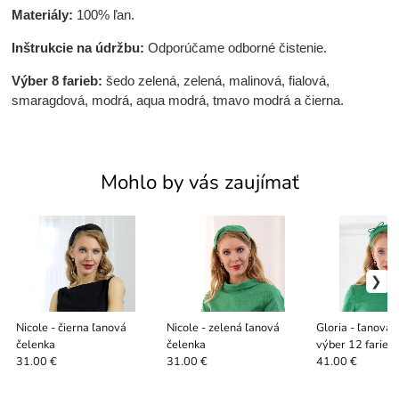
Materiály:
100% ľan.
Inštrukcie na údržbu:
Odporúčame odborné čistenie.
Výber 8 farieb:
šedo zelená, zelená, malinová, fialová,
smaragdová, modrá, aqua modrá, tmavo modrá a čierna.
Mohlo by vás zaujímať
Nicole - čierna ľanová
Nicole - zelená ľanová
Gloria - ľanová 
čelenka
čelenka
výber 12 farieb
31.00 €
31.00 €
41.00 €