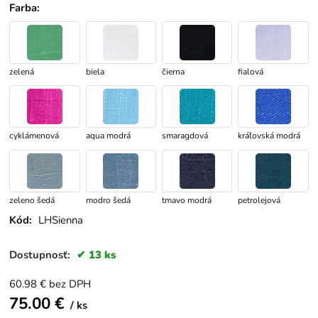
Farba
:
zelená
biela
čierna
fialová
cyklámenová
aqua modrá
smaragdová
kráľovská modrá
zeleno šedá
modro šedá
tmavo modrá
petrolejová
Kód:
LHSienna
Dostupnosť:
13 ks
60.98
€
bez DPH
75.00
€
ks