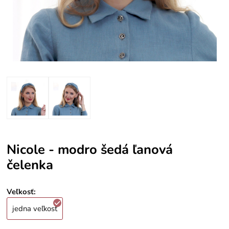
Nicole - modro šedá ľanová
čelenka
Veľkosť
:
jedna veľkosť