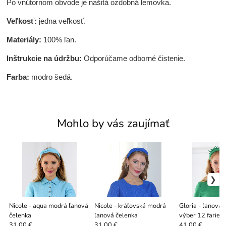
Po vnútornom obvode je našitá ozdobná lemovka.
Veľkosť:
jedna veľkosť.
Materiály:
100% ľan.
Inštrukcie na údržbu:
Odporúčame odborné čistenie.
Farba:
modro šedá.
Mohlo by vás zaujímať
Nicole - aqua modrá ľanová
Nicole - kráľovská modrá
Gloria - ľanová 
čelenka
ľanová čelenka
výber 12 farieb
31.00 €
31.00 €
41.00 €