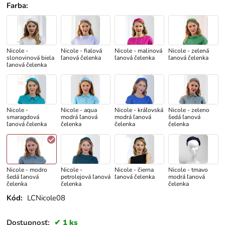
Farba
:
Nicole -
Nicole - fialová
Nicole - malinová
Nicole - zelená
slonovinová biela
ľanová čelenka
ľanová čelenka
ľanová čelenka
ľanová čelenka
Nicole -
Nicole - aqua
Nicole - kráľovská
Nicole - zeleno
smaragdová
modrá ľanová
modrá ľanová
šedá ľanová
ľanová čelenka
čelenka
čelenka
čelenka
Nicole - modro
Nicole -
Nicole - čierna
Nicole - tmavo
šedá ľanová
petrolejová ľanová
ľanová čelenka
modrá ľanová
čelenka
čelenka
čelenka
Kód:
LCNicole08
Dostupnosť:
1 ks