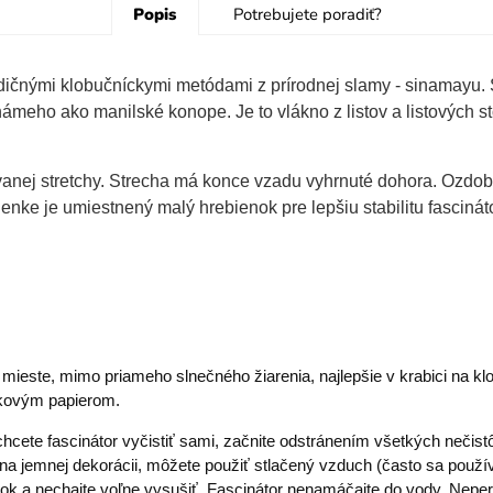
Popis
Potrebujete poradiť?
dičnými klobučníckymi metódami z prírodnej slamy - sinamayu. S
námeho ako manilské konope. Je to vlákno z listov a listových st
rovanej stretchy. Strecha má konce vzadu vyhrnuté dohora. Ozd
ke je umiestnený malý hrebienok pre lepšiu stabilitu fascináto
ieste, mimo priameho slnečného žiarenia, najlepšie v krabici na k
inkovým papierom.
hcete fascinátor vyčistiť sami, začnite odstránením všetkých nečis
 na jemnej dekorácii, môžete použiť stlačený vzduch (často sa používa
edok a nechajte voľne vysušiť. Fascinátor nenamáčajte do vody. Nepert