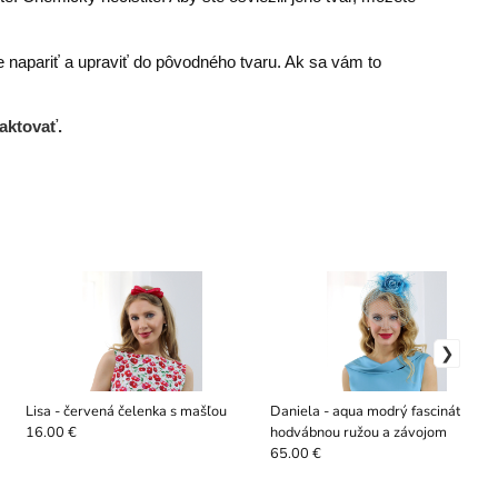
e napariť a upraviť do pôvodného tvaru. Ak sa vám to
aktovať.
Lisa - červená čelenka s mašľou
Daniela - aqua modrý fascinátor s
hodvábnou ružou a závojom
16.00 €
65.00 €