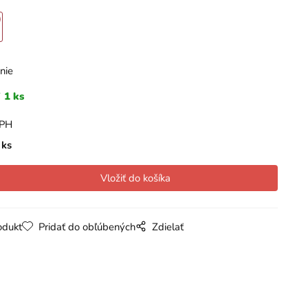
nie
1 ks
DPH
ks
odukt
Pridať do obľúbených
Zdielať