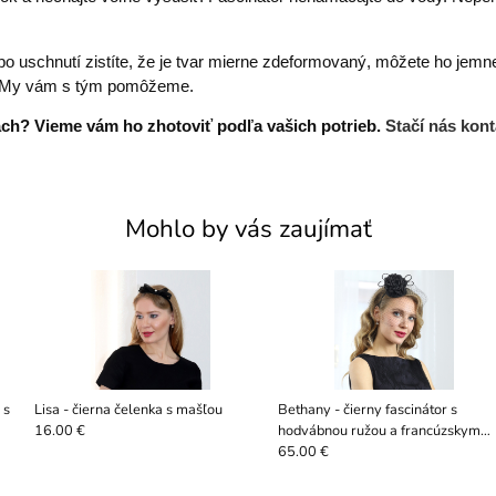
o uschnutí zistíte, že je tvar mierne zdeformovaný, môžete ho jemn
te. My vám s tým pomôžeme.
bách? Vieme vám ho zhotoviť podľa vašich potrieb.
Stačí nás kont
Mohlo by vás zaujímať
 s
Lisa - čierna čelenka s mašľou
Bethany - čierny fascinátor s
hodvábnou ružou a francúzskym
16.00 €
závojom
65.00 €