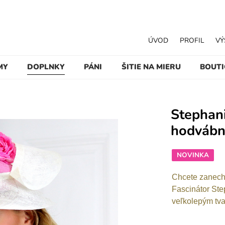
ÚVOD
PROFIL
VÝ
MY
DOPLNKY
PÁNI
ŠITIE NA MIERU
BOUT
Stephani
hodváb
NOVINKA
Chcete zanech
Fascinátor Ste
veľkolepým tva