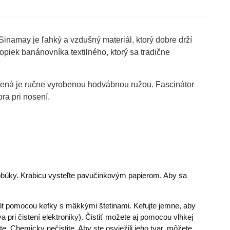
inamay je ľahký a vzdušný materiál, ktorý dobre drží
opiek banánovníka textilného, ktorý sa tradične
obená je ručne vyrobenou hodvábnou ružou. Fascinátor
ra pri nosení.
lobúky. Krabicu vysteľte pavučinkovým papierom. Aby sa
tôt pomocou kefky s mäkkými štetinami. Kefujte jemne, aby
 pri čistení elektroniky). Čistiť možete aj pomocou vlhkej
e. Chemicky nečistite. Aby ste osviežili jeho tvar, môžete