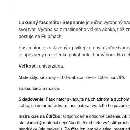
Luxusný fascinátor Stephanie
je ručne vyrobený tra
svoj tvar. V
yrába sa z rastlinného vlákna abaka, tiež z
pestuje na Filipínach.
Fascinátor je zostavený z plytkej koruny a voľne tva
je upevnený na čelenke potiahnutej hodvábom. Na čelen
Veľkosť:
univerzálna.
Materiály:
sinamay - 100% abaca, kvet - 100% hodv
áb
.
Farba:
biela a ružová.
Skladovanie:
Fascinátor skladujte na chladnom a suchom m
zabránilo deformácii tvaru fascinátora, vysteľte ho pavuč
Inštrukcie na údržbu:
Odporúčame odborné čistenie.
Ak c
ste slamený materiál nepoškodili. Ak chcete vyčistiť prach
handričky (nie mokrej!). Použite len jemný čistiaci prostri