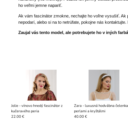
ho veľmi jemne napariť.
Ak vám fascinátor zmokne, nechajte ho voľne vysušiť. Ak p
nepodarí, alebo si na to netrúfate, pokojne nás kontaktuj
Zaujal vás tento model, ale potrebujete ho v iných far
Jolie - vínovo hnedý fascinátor z
Zara - luxusná hodvábna čelenka
kučeravého peria
perlami a kryštálmi
22.00 €
40.00 €