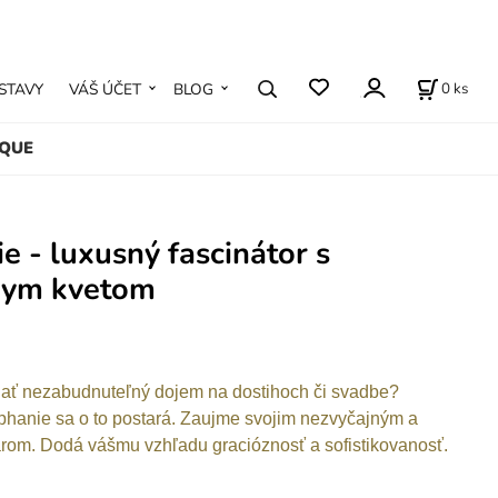
0
ks
STAVY
VÁŠ ÚČET
BLOG
IQUE
e - luxusný fascinátor s
nym kvetom
ať nezabudnuteľný dojem na dostihoch či svadbe?
phanie sa o to postará. Zaujme svojim nezvyčajným a
rom. Dodá vášmu vzhľadu gracióznosť a sofistikovanosť.